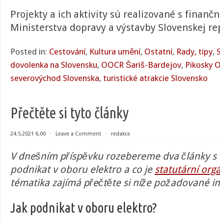
Projekty a ich aktivity sú realizované s finan
Ministerstva dopravy a výstavby Slovenskej re
Posted in:
Cestování
,
Kultura umění
,
Ostatní
,
Rady, tipy
,
dovolenka na Slovensku
,
OOCR Šariš-Bardejov
,
Pikosky 
severovýchod Slovenska
,
turistické atrakcie Slovensko
Přečtěte si tyto články
24.5.2021 6.00
⋅
Leave a Comment
⋅
redakce
V dnešním příspěvku rozebereme dva články s 
podnikat v oboru elektro a co je
statutární org
tématika zajímá přečtěte si níže požadované i
Jak podnikat v oboru elektro?