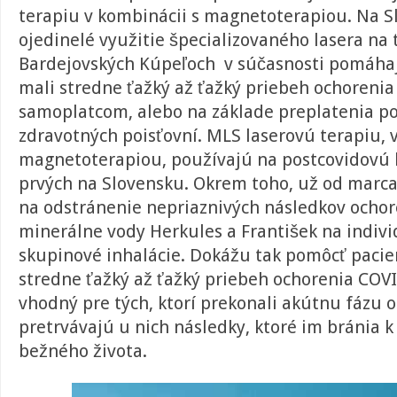
terapiu v kombinácii s magnetoterapiou. Na S
ojedinelé využitie špecializovaného lasera na t
Bardejovských Kúpeľoch v súčasnosti pomáhaj
mali stredne ťažký až ťažký priebeh ochoreni
samoplatcom, alebo na základe preplatenia p
zdravotných poisťovní. MLS laserovú terapiu, 
magnetoterapiou, používajú na postcovidovú l
prvých na Slovensku. Okrem toho, už od marca
na odstránenie nepriaznivých následkov ochore
minerálne vody Herkules a František na indiv
skupinové inhalácie. Dokážu tak pomôcť pacie
stredne ťažký až ťažký priebeh ochorenia COVI
vhodný pre tých, ktorí prekonali akútnu fázu o
pretrvávajú u nich následky, ktoré im bránia k
bežného života.