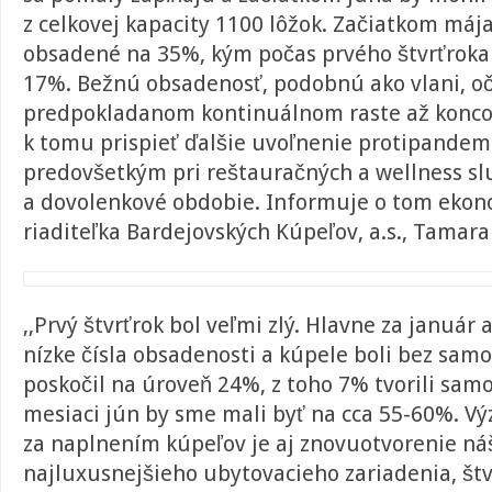
z celkovej kapacity 1100 lôžok. Začiatkom máj
obsadené na 35%, kým počas prvého štvrťroka 
17%. Bežnú obsadenosť, podobnú ako vlani, o
predpokladanom kontinuálnom raste až konco
k tomu prispieť ďalšie uvoľnenie protipandem
predovšetkým pri reštauračných a wellness s
a dovolenkové obdobie. Informuje o tom eko
riaditeľka Bardejovských Kúpeľov, a.s., Tamar
,,Prvý štvrťrok bol veľmi zlý. Hlavne za január 
nízke čísla obsadenosti a kúpele boli bez samo
poskočil na úroveň 24%, z toho 7% tvorili samo
mesiaci jún by sme mali byť na cca 55-60%.
za naplnením kúpeľov je aj znovuotvorenie ná
najluxusnejšieho ubytovacieho zariadenia, št