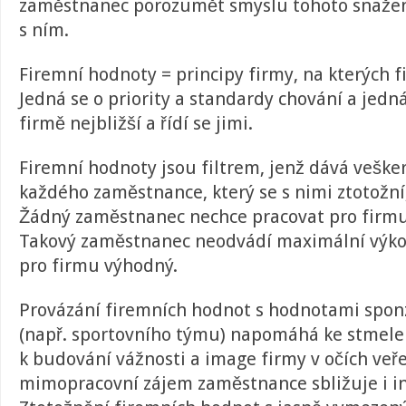
zaměstnanec porozumět smyslu tohoto snažení
s ním.
Firemní hodnoty = principy firmy, na kterých 
Jedná se o priority a standardy chování a jedná
firmě nejbližší a řídí se jimi.
Firemní hodnoty jsou filtrem, jenž dává veške
každého zaměstnance, který se s nimi ztotožní
Žádný zaměstnanec nechce pracovat pro firmu,
Takový zaměstnanec neodvádí maximální výkon
pro firmu výhodný.
Provázání firemních hodnot s hodnotami spon
(např. sportovního týmu) napomáhá ke stmele
k budování vážnosti a image firmy v očích veře
mimopracovní zájem zaměstnance sbližuje i in