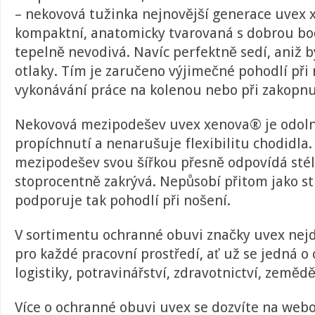
– nekovová tužinka nejnovější generace uvex 
kompaktní, anatomicky tvarovaná s dobrou boč
tepelně nevodivá. Navíc perfektně sedí, aniž 
otlaky. Tím je zaručeno výjimečné pohodlí při
vykonávání práce na kolenou nebo při zakopnu
Nekovová mezipodešev uvex xenova® je odoln
propíchnutí a nenarušuje flexibilitu chodidla
mezipodešev svou šířkou přesně odpovídá stél
stoprocentně zakrývá. Nepůsobí přitom jako s
podporuje tak pohodlí při nošení.
V sortimentu ochranné obuvi značky uvex ne
pro každé pracovní prostředí, ať už se jedná o
logistiky, potravinářství, zdravotnictví, zeměděl
Více o ochranné obuvi uvex se dozvíte na web