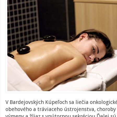
V Bardejovských Kúpeľoch sa liečia onkologick
obehového a tráviaceho ústrojenstva, choroby 
výmeny a žliaz s vnútornou sekréciou Ďalej s