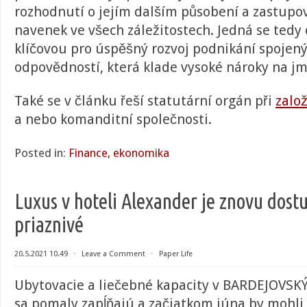
rozhodnutí o jejím dalším působení a zastupo
navenek ve všech záležitostech. Jedná se tedy
klíčovou pro úspěšný rozvoj podnikání spojený
odpovědností, která klade vysoké nároky na 
Také se v článku řeší statutární orgán při
založ
a nebo komanditní společnosti.
Posted in:
Finance, ekonomika
Luxus v hoteli Alexander je znovu dost
priaznivé
20.5.2021 10.49
⋅
Leave a Comment
⋅
Paper Life
Ubytovacie a liečebné kapacity v BARDEJOVSK
sa pomaly zapĺňajú a začiatkom júna by mohli