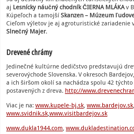
aj
Lesnícky náučný chodník ČIERNA MLÁKA
v 
Kúpeľoch a tamojší
Skanzen – Múzeum ľudovej
Cieľom výletov je aj agroturistické zariadenie
Slnečný Majer
.
Drevené chrámy
Jedinečné kultúrne dedičstvo predstavujú dr
severovýchode Slovenska. V okresoch Bardejov,
a ich širšom okolí sa nachádza spolu 42 týchto
postavených z dreva.
http://www.drevenechra
Viac je na:
www.kupele-bj.sk
,
www.bardejov.sk
www.svidnik.sk
,
www.visitbardejov.sk
www.dukla1944.com
,
www.dukladestination.