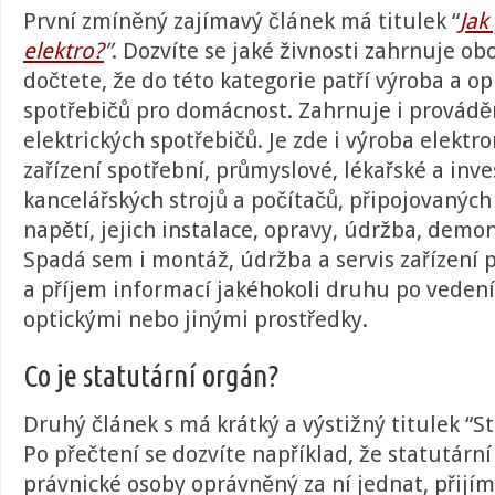
První zmíněný zajímavý článek má titulek “
Jak
elektro?
”
. Dozvíte se jaké živnosti zahrnuje obo
dočtete, že do této kategorie patří výroba a op
spotřebičů pro domácnost. Zahrnuje i provádění
elektrických spotřebičů. Je zde i výroba elektr
zařízení spotřební, průmyslové, lékařské a inve
kancelářských strojů a počítačů, připojovaných
napětí, jejich instalace, opravy, údržba, demo
Spadá sem i montáž, údržba a servis zařízení p
a příjem informací jakéhokoli druhu po vedení
optickými nebo jinými prostředky.
Co je statutární orgán?
Druhý článek s má krátký a výstižný titulek “
St
Po přečtení se dozvíte například, že
statutární
právnické osoby oprávněný za ní jednat, přijí