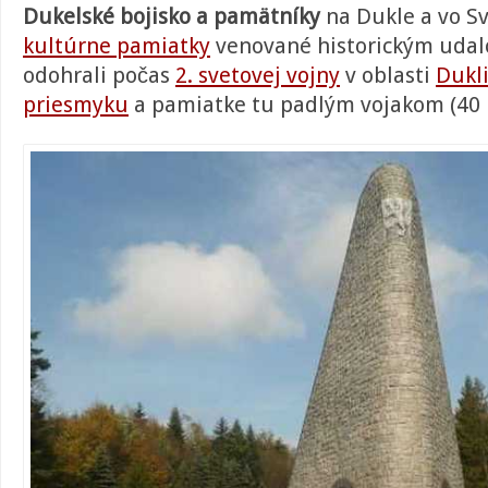
Dukelské bojisko a pamätníky
na Dukle a vo S
kultúrne pamiatky
venované historickým udalo
odohrali počas
2. svetovej vojny
v oblasti
Dukl
priesmyku
a pamiatke tu padlým vojakom (40 