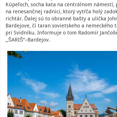
Kúpeľoch, socha kata na centrálnom námestí, 
na renesančnej radnici, ktorý vytŕča holý zad
richtár. Ďalej sú to obranné bašty a ulička Jo
Bardejove, či taran sovietskeho a nemeckého t
pri Svidníku. Informuje o tom Radomír Jančoše
,,ŠARIŠ“–Bardejov.