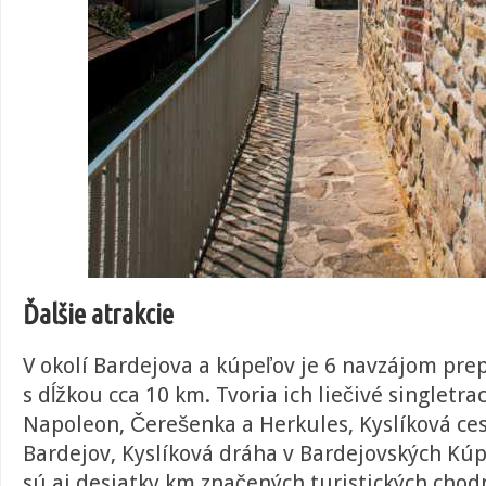
Ďalšie atrakcie
V okolí Bardejova a kúpeľov je 6 navzájom prep
s dĺžkou cca 10 km. Tvoria ich liečivé singletra
Napoleon, Čerešenka a Herkules, Kyslíková ce
Bardejov, Kyslíková dráha v Bardejovských Kúpe
sú aj desiatky km značených turistických chod