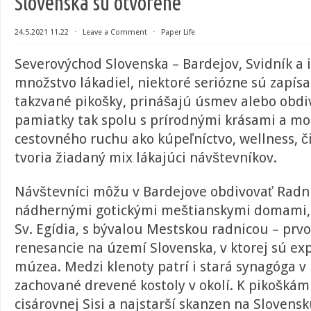
Slovenska sú otvorené
24.5.2021 11.22
⋅
Leave a Comment
⋅
Paper Life
Severovýchod Slovenska – Bardejov, Svidník a 
množstvo lákadiel, niektoré seriózne sú zapís
takzvané pikošky, prinášajú úsmev alebo obdiv
pamiatky tak spolu s prírodnými krásami a m
cestovného ruchu ako kúpeľníctvo, wellness, či
tvoria žiadaný mix lákajúci návštevníkov.
Návštevníci môžu v Bardejove obdivovať Radn
nádhernými gotickými meštianskymi domami, 
Sv. Egídia, s bývalou Mestskou radnicou – prv
renesancie na území Slovenska, v ktorej sú ex
múzea. Medzi klenoty patrí i stará synagóga v
zachované drevené kostoly v okolí. K pikoškám
cisárovnej Sisi a najstarší skanzen na Slovens