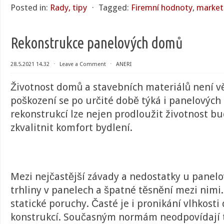
Posted in:
Rady, tipy
⋅
Tagged:
Firemní hodnoty
,
market
Rekonstrukce panelových domů
28.5.2021 14.32
⋅
Leave a Comment
⋅
ANERI
Životnost domů a stavebních materiálů není vě
poškození se po určité době týká i panelových
rekonstrukcí lze nejen prodloužit životnost bud
zkvalitnit komfort bydlení.
Mezi nejčastější závady a nedostatky u panel
trhliny v panelech a špatné těsnění mezi nimi.
statické poruchy. Časté je i pronikání vlhkosti
konstrukcí. Současným normám neodpovídají t