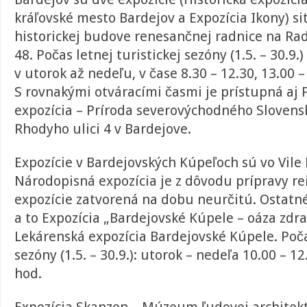
kráľovské mesto Bardejov a Expozícia Ikony) s
historickej budove renesančnej radnice na R
48. Počas letnej turistickej sezóny (1.5. – 30.9.
v utorok až nedeľu, v čase 8.30 – 12.30, 13.00 –
S rovnakými otváracími časmi je prístupná aj
expozícia – Príroda severovýchodného Slovensk
Rhodyho ulici 4 v Bardejove.
Expozície v Bardejovských Kúpeľoch sú vo Vile 
Národopisná expozícia je z dôvodu prípravy re
expozície zatvorená na dobu neurčitú. Ostatn
a to Expozícia „Bardejovské Kúpele – oáza zdra
Lekárenská expozícia Bardejovské Kúpele. Počas
sezóny (1.5. – 30.9.): utorok – nedeľa 10.00 – 12
hod.