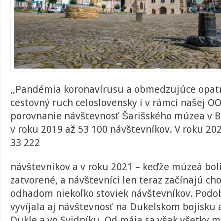
,,Pandémia koronavírusu a obmedzujúce opatr
cestovný ruch celoslovensky i v rámci našej O
porovnanie návštevnosť Šarišského múzea v B
v roku 2019 až 53 100 návštevníkov. V roku 202
33 222
návštevníkov a v roku 2021 – keďže múzeá boli
zatvorené, a návštevníci len teraz začínajú ch
odhadom niekoľko stoviek návštevníkov. Podo
vyvíjala aj návštevnosť na Dukelskom bojisku
Dukle a vo Svidníku. Od mája sa však všetky 