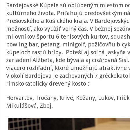
Bardejovské Kúpele sú obľúbeným miestom odd
kultúrneho života. Priťahujú predovšetkým ná
Prešovského a Košického kraja. V Bardejovskýc
možností, ako využiť voľný čas. V bežnej sezó
milovníkov športu 6 tenisových kurtov, squash
bowling bar, petang, minigolf, požičovňu bicykl
kúpeľoch rastú hríby. Poteší aj soľná jaskyňa
zariadení Alžbeta, kde bývala aj cisárovná Sisi.
viacero rozhľadní, ktoré umožňujú atraktívne v
V okolí Bardejova je zachovaných 7 gréckokatol
rímskokatolícky drevený kostol:
Hervartov, Tročany, Krivé, Kožany, Lukov, Fričk
Mikulášová, Zboj.