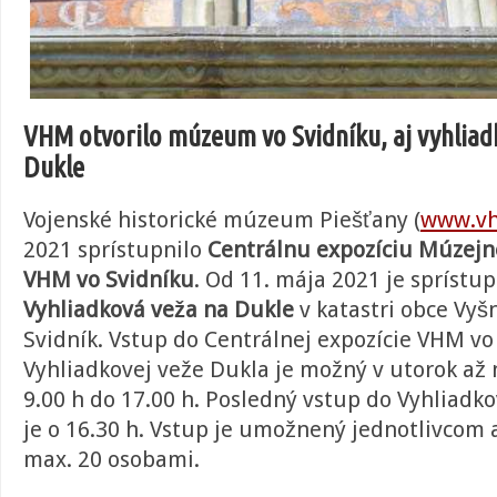
VHM otvorilo múzeum vo Svidníku, aj vyhliad
Dukle
Vojenské historické múzeum Piešťany (
www.vh
2021 sprístupnilo
Centrálnu expozíciu Múzejn
VHM vo Svidníku
. Od 11. mája 2021 je sprístu
Vyhliadková veža na Dukle
v katastri obce Vyš
Svidník. Vstup do Centrálnej expozície VHM vo
Vyhliadkovej veže Dukla je možný v utorok až 
9.00 h do 17.00 h. Posledný vstup do Vyhliadk
je o 16.30 h. Vstup je umožnený jednotlivcom
max. 20 osobami.