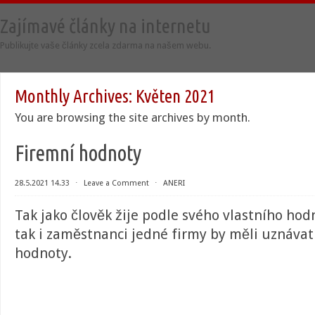
Zajímavé články na internetu
Publikujte vaše články zcela zdarma na našem webu.
Monthly Archives:
Květen 2021
You are browsing the site archives by month.
Firemní hodnoty
28.5.2021 14.33
⋅
Leave a Comment
⋅
ANERI
Tak jako člověk žije podle svého vlastního ho
tak i zaměstnanci jedné firmy by měli uznávat
hodnoty.