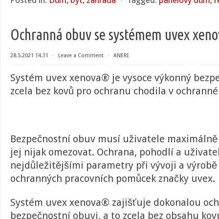
Posted in:
Dům, byt, zahrada
⋅
Tagged:
panelový dům
,
r
Ochranná obuv se systémem uvex xen
28.5.2021 14.31
⋅
Leave a Comment
⋅
ANERI
Systém uvex xenova® je vysoce výkonný bezp
zcela bez kovů pro ochranu chodila v ochranné
Bezpečnostní obuv musí uživatele maximálně 
jej nijak omezovat. Ochrana, pohodlí a uživate
nejdůležitějšími parametry při vývoji a výrobě
ochranných pracovních pomůcek značky uvex.
Systém uvex xenova® zajišťuje dokonalou oc
bezpečnostní obuvi, a to zcela bez obsahu ko