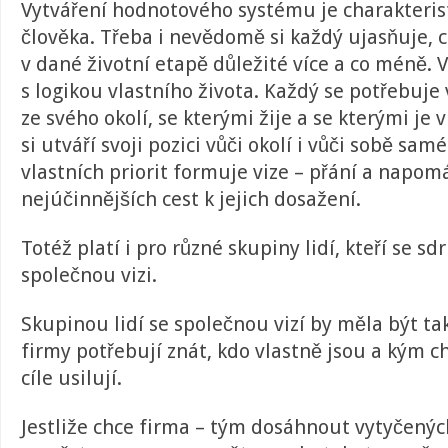
Vytváření hodnotového systému je charakteris
člověka. Třeba i nevědomě si každý ujasňuje, c
v dané životní etapě důležité více a co méně. 
s logikou vlastního života. Každý se potřebuje
ze svého okolí, se kterými žije a se kterými je 
si utváří svoji pozici vůči okolí i vůči sobě sa
vlastních priorit formuje vize – přání a napom
nejúčinnějších cest k jejich dosažení.
Totéž platí i pro různé skupiny lidí, kteří se sd
společnou vizi.
Skupinou lidí se společnou vizí by měla být ta
firmy potřebují znát, kdo vlastně jsou a kým ch
cíle usilují.
Jestliže chce firma – tým dosáhnout vytyčenýc