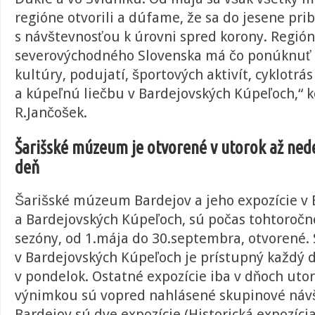
regióne otvorili a dúfame, že sa do jesene pri
s návštevnosťou k úrovni spred korony. Región
severovýchodného Slovenska má čo ponúknuť –
kultúry, podujatí, športových aktivít, cyklotrás
a kúpeľnú liečbu v Bardejovských Kúpeľoch,“ 
R.Jančošek.
Šarišské múzeum je otvorené v utorok až ned
deň
Šarišské múzeum Bardejov a jeho expozície v 
a Bardejovských Kúpeľoch, sú počas tohtoročnej
sezóny, od 1.mája do 30.septembra, otvorené.
v Bardejovských Kúpeľoch je prístupný každý de
v pondelok. Ostatné expozície iba v dňoch uto
výnimkou sú vopred nahlásené skupinové návš
Bardejov sú dve expozície (Historická expozíci