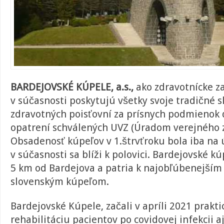
BARDEJOVSKÉ KÚPELE, a.s.,
ako zdravotnícke z
v súčasnosti poskytujú všetky svoje tradičné 
zdravotných poisťovní za prísnych podmienok 
opatrení schválených UVZ (Úradom verejného z
Obsadenosť kúpeľov v 1.štrvťroku bola iba na 
v súčasnosti sa blíži k polovici. Bardejovské k
5 km od Bardejova a patria k najobľúbenejším
slovenským kúpeľom.
Bardejovské Kúpele, začali v apríli 2021 prakti
rehabilitáciu pacientov po covidovej infekcii 