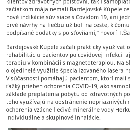
klientov zdravotných poisťovní, tak i samoplat
začiatkom mája nemali Bardejovské Kúpele cez
nové indikácie súvisiace s Covidom 19, ani jed
prvé návrhy na liečbu už boli na ceste, k čomu
podpísané dodatky s poisťovňami,“ hovorí T.Š
Bardejovské Kúpele začali prakticky využívať o
rehabilitáciu pacientov po covidovej infekcii 
terapiu v kombinácii s magnetoterapiou. Na S
o ojedinelé využitie špecializovaného lasera na
V súčasnosti pomáhajú pacientom, ktorí mali 
ťažký priebeh ochorenia COVID-19, ako samop
základe preplatenia pobytu od zdravotných po
toho využívajú na odstránenie nepriaznivých 
ochorenia vzácne liečivé minerálne vody Herku
individuálne a skupinové inhalácie.