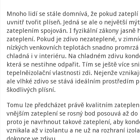
Mnoho lidí se stále domnívá, že pokud zateplí
uvnitř tvořit plíseň. Jedná se ale o největší mýt
zateplením spojován. I fyzikální zákony jasně 
zateplení. Pokud je zdivo nezateplené, v zimní
nízkých venkovních teplotách snadno promrzá a
chladná i v interiéru. Na chladném zdivu kond
která se nestihne odpařit. Tím se ještě více sni
tepelněizolační vlastnosti zdi. Nejenže vznikaj
ale vlhké zdivo se stává ideálním prostředím p
škodlivých plísní.
Tomu lze předcházet právě kvalitním zateplení
vnějším zateplení se rosný bod posouvá až do 
proto je navrhnout takové zateplení, aby kon
vznikala až v izolantu a ne už na rozhraní izola
dokonce ve zdivu.