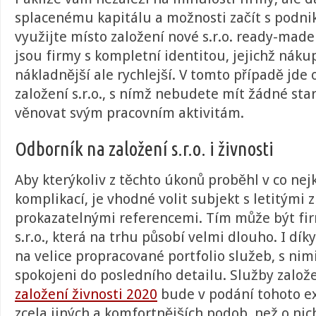
splacenému kapitálu a možnosti začít s podni
využijte místo založení nové s.r.o. ready-made
jsou firmy s kompletní identitou, jejichž nák
nákladnější ale rychlejší. V tomto případě jde
založení s.r.o., s nímž nebudete mít žádné sta
věnovat svým pracovním aktivitám.
Odborník na založení s.r.o. i živnosti
Aby kterýkoliv z těchto úkonů proběhl v co nej
komplikací, je vhodné volit subjekt s letitými
prokazatelnými referencemi. Tím může být fir
s.r.o., která na trhu působí velmi dlouho. I dík
na velice propracované portfolio služeb, s ni
spokojeni do posledního detailu.
Služby založe
založení živnosti 2020
bude v podání tohoto e
zcela jiných a komfortnějších podob, než o ni