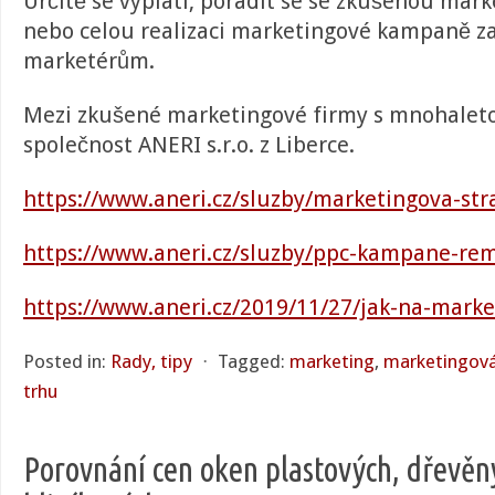
Určitě se vyplatí, poradit se se zkušenou mar
nebo celou realizaci marketingové kampaně 
marketérům.
Mezi zkušené marketingové firmy s mnohaletou
společnost ANERI s.r.o. z Liberce.
https://www.aneri.cz/sluzby/marketingova-str
https://www.aneri.cz/sluzby/ppc-kampane-rem
https://www.aneri.cz/2019/11/27/jak-na-mar
Posted in:
Rady, tipy
⋅
Tagged:
marketing
,
marketingov
trhu
Porovnání cen oken plastových, dřevěn