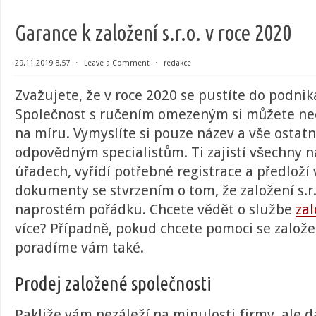
Garance k založení s.r.o. v roce 2020
29.11.2019 8.57
⋅
Leave a Comment
⋅
redakce
Zvažujete, že v roce 2020 se pustíte do podniká
Společnost s ručením omezeným si můžete nech
na míru. Vymyslíte si pouze název a vše ostat
odpovědným specialistům. Ti zajistí všechny ná
úřadech, vyřídí potřebné registrace a předloží
dokumenty se stvrzením o tom, že založení s.r.
naprostém pořádku. Chcete vědět o službe
zal
více? Případně, pokud chcete pomoci se založe
poradíme vám také.
Prodej založené společnosti
Pakliže vám nezáleží na minulosti firmy, ale d