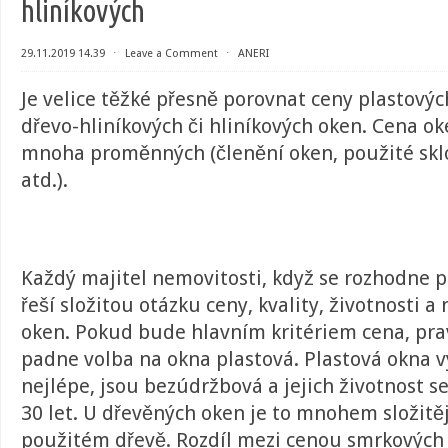
hliníkových
29.11.2019 14.39
⋅
Leave a Comment
⋅
ANERI
Je velice těžké přesně porovnat ceny plastovýc
dřevo-hliníkových či hliníkových oken. Cena oke
mnoha proměnných (členění oken, použité sklo
atd.).
Každý majitel nemovitosti, když se rozhodne 
řeší složitou otázku ceny, kvality, životnosti 
oken. Pokud bude hlavním kritériem cena, p
padne volba na okna plastová. Plastová okna 
nejlépe, jsou bezúdržbová a jejich životnost s
30 let. U dřevěných oken je to mnohem složitěj
použitém dřevě. Rozdíl mezi cenou smrkových