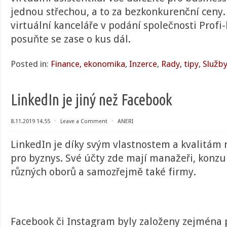
jednou střechou, a to za bezkonkurenční ceny.
virtuální kanceláře v podání společnosti Profi-k
posuňte se zase o kus dál.
Posted in:
Finance, ekonomika
,
Inzerce
,
Rady, tipy
,
Služb
LinkedIn je jiný než Facebook
8.11.2019 14.55
⋅
Leave a Comment
⋅
ANERI
LinkedIn je díky svým vlastnostem a kvalitám n
pro byznys. Své účty zde mají manažeři, konzul
různých oborů a samozřejmě také firmy.
Facebook či Instagram byly založeny zejména 