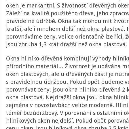
oken je markantní. S životností dřevěných oken 
Záleží na kvalitě použitého dřeva, jeho zprac
pravidelné údržbě. Okna tak mohou mít živo
kratší, ale i mnohem delší než okna plastová.
porovnáváme ceny, velice orientačně lze říci, 
jsou zhruba 1,3 krát dražší než okna plastová.
Okna hliníko-dřevěná kombinují výhody hliník
přírodního materiálu. Životnost je udávána m
oken plastových, ale u dřevěných částí je nutn
s pravidelnou údržbou. Pokud opět budeme ve
porovnávat ceny, jsou okna hliníko-dřevěná 2 k
okna plastová. Nejdražší okna jsou okna hliník
zejména v novostavbách velice moderně. Hliník 
téměř bezúdržbový. V porovnání s ostatními ok
hliníkových oken nejdelší. Pokud opět porovn
cenu oken, jsou hliníková okna zhruba 2,5 krát