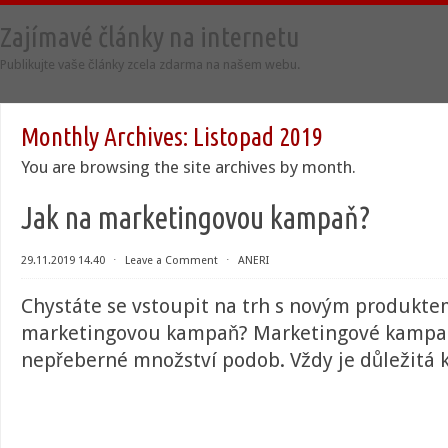
Zajímavé články na internetu
Publikujte vaše články zcela zdarma na našem webu.
Monthly Archives:
Listopad 2019
You are browsing the site archives by month.
Jak na marketingovou kampaň?
29.11.2019 14.40
⋅
Leave a Comment
⋅
ANERI
Chystáte se vstoupit na trh s novým produkte
marketingovou kampaň? Marketingové kamp
nepřeberné množství podob. Vždy je důležitá kv