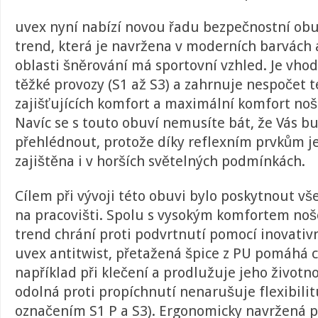
uvex nyní nabízí novou řadu bezpečnostní obu
trend, která je navržena v moderních barvách a
oblasti šněrování má sportovní vzhled. Je vho
těžké provozy (S1 až S3) a zahrnuje nespočet t
zajišťujících komfort a maximální komfort noš
Navíc se s touto obuví nemusíte bát, že Vás 
přehlédnout, protože díky reflexním prvkům je
zajištěna i v horších světelných podmínkách.
Cílem při vývoji této obuvi bylo poskytnout v
na pracovišti. Spolu s vysokým komfortem noš
trend chrání proti podvrtnutí pomocí inovativn
uvex antitwist, přetažená špice z PU pomáhá c
například při klečení a prodlužuje jeho život
odolná proti propíchnutí nenarušuje flexibili
označením S1 P a S3). Ergonomicky navržená p