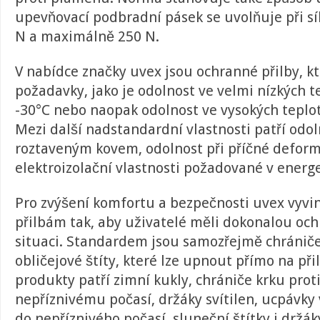
upevňovací podbradní pásek se uvolňuje při s
N a maximálně 250 N.
V nabídce značky uvex jsou ochranné přilby, kt
požadavky, jako je odolnost ve velmi nízkých t
-30°C nebo naopak odolnost ve vysokých teplo
Mezi další nadstandardní vlastnosti patří odol
roztaveným kovem, odolnost při příčné deform
elektroizolační vlastnosti požadované v energe
Pro zvýšení komfortu a bezpečnosti uvex vyvi
přilbám tak, aby uživatelé měli dokonalou oc
situaci. Standardem jsou samozřejmě chrániče
obličejové štíty, které lze upnout přímo na při
produkty patří zimní kukly, chrániče krku proti
nepříznivému počasí, držáky svítilen, ucpávky 
do nepříznivého počasí, sluneční štítky i držák