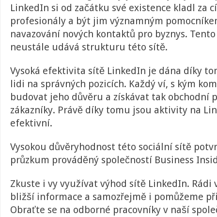
LinkedIn si od začátku své existence kladl za c
profesionály a být jim významným pomocníke
navazování nových kontaktů pro byznys. Tento
neustále udává strukturu této sítě.
Vysoká efektivita sítě LinkedIn je dána díky t
lidi na správných pozicích. Každý ví, s kým ko
budovat jeho důvěru a získávat tak obchodní 
zákazníky. Právě díky tomu jsou aktivity na Li
efektivní.
Vysokou důvěryhodnost této sociální sítě potv
průzkum prováděný společností Business Insid
Zkuste i vy využívat výhod sítě LinkedIn. Rád
bližší informace a samozřejmě i pomůžeme př
Obraťte se na odborné pracovníky v naší společ