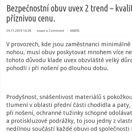
Bezpečnostní obuv uvex 2 trend – kvali
příznivou cenu.
29.11.2019 14.38
⋅
Leave a Comment
⋅
ANERI
V provozech, kde jsou zaměstnanci minimálně
nohou, musí obuv poskytovat mnohem více než
tohoto důvodu klade uvex obzvláště velký důra
pohodlí i při nošení po dlouhou dobu.
Prodyšnost, snášenlivost materiálů s pokožkou
tlumení v oblasti přední části chodidla a paty,
při nošení, ochranné tužinky schopné odoláv
a protiskluzové podrážky, to jsou jedny z vlastn
nedílnou součástí každé obuvi od společnosti 