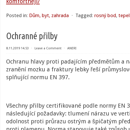
komfortneji/
Posted in:
Dům, byt, zahrada
⋅
Tagged:
rosný bod
,
tepel
Ochranné přilby
8.11.2019 14.53
⋅
Leave a Comment
⋅
ANERI
Ochranu hlavy proti padajícím předmětům a 
zranění mozku a fraktury lebky řeší průmyslov
splňující normu EN 397.
Všechny přilby certifikované podle normy EN 
následující požadavky: tlumení nárazu ve ver
odolnost proti průrazu ostrým a špičatým př
proti plamenu. Norma stanovuje také způsob u