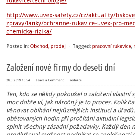
rukavice/technologie/
http://www.uvex-safety.cz/cz/aktuality/tiskove
zpravy/lanky/ochranne-rukavice-uvex-pro-mec
chemicka-rizika/
Posted in:
Obchod, prodej
⋅
Tagged:
pracovní rukavice
,
Založení nové firmy do deseti dní
28.3.2019 10.54
⋅
Leave a Comment
⋅
redakce
Ten, kdo se někdy pokoušel o založení vlastní sp
moc dobře ví, jak náročný je to proces. Kolik č
věnovat obíhání nejrůznějších institucí a úřadů
obětovaných hodin při pročítání aktuální legisl
splnit všechny zásadní požadavky. Každý den 
prodlužoval možnost podnikat se společností 