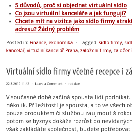
5 důvodů, proč si objednat virtuální sídlo
Co jsou virtuální kanceláře a jak fungují?
Chcete mít na vizitce jako sídlo firmy atrak
adresu? Žádný problém
Posted in:
Finance, ekonomika
⋅
Tagged:
sídlo firmy
,
síd
kancelář
,
virtuální kancelář Praha
,
založení firmy
,
založení 
Virtuální sídlo firmy včetně recepce i 
22.3.2019 11.42
⋅
Leave a Comment
⋅
redakce
V současné době začíná spousta lidí podnikat
několik. Příležitostí je spousta, a to ve všech o
pouze produktem či službou zaujmout širokou 
potom se byznys dokáže rozrůst do nevídaných
však zakládáte společnost, budete potřebovat