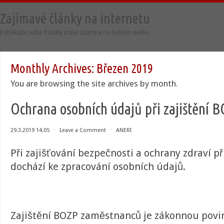
Zajímavé články na internetu
Publikujte vaše články zcela zdarma na našem webu.
Monthly Archives:
Březen 2019
You are browsing the site archives by month.
Ochrana osobních údajů při zajištění 
29.3.2019 14.05
⋅
Leave a Comment
⋅
ANERI
Při zajišťování bezpečnosti a ochrany zdraví př
dochází ke zpracování osobních údajů.
Zajištění BOZP zaměstnanců je zákonnou povi