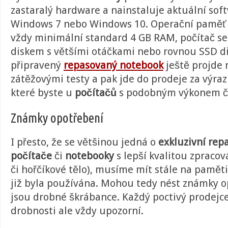
zastaralý hardware a nainstaluje aktuální sof
Windows 7 nebo Windows 10. Operační paměť 
vždy minimální standard 4 GB RAM, počítač se
diskem s většími otáčkami nebo rovnou SSD d
připravený
repasovaný notebook
ještě projde 
zátěžovými testy a pak jde do prodeje za výraz
které byste u
počítačů
s podobným výkonem če
Známky opotřebení
I přesto, že se většinou jedná o
exkluzivní rep
počítače
či
notebooky
s lepší kvalitou zpracov
či hořčíkové tělo), musíme mít stále na paměti,
již byla používána. Mohou tedy nést známky o
jsou drobné škrábance. Každý poctivý prodejce
drobnosti ale vždy upozorní.