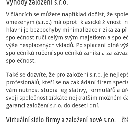
Výhody založení s.r.o.
V článcích se můžete například dočíst, že spol
omezeným (s.r.o.) má oproti klasické živnosti 
hlavní je bezpochyby minimalizace rizika za př
společnost ručí celým svým majetkem a společ
výše nesplacených vkladů. Po splacení plné vý
společníků ručení společníků zaniká a za závaz
společnost.
Také se dozvíte, že pro založení s.r.o. je nejlep
profesionálů, kteří se na zakládání firem spec
vám nutnost studia legislativy, formulářů a ú
svoji společnost získáte nejkratším možném č
garanci založení s.r.o. do deseti dní.
Virtuální sídlo firmy a založení nové s.r.o. – čt