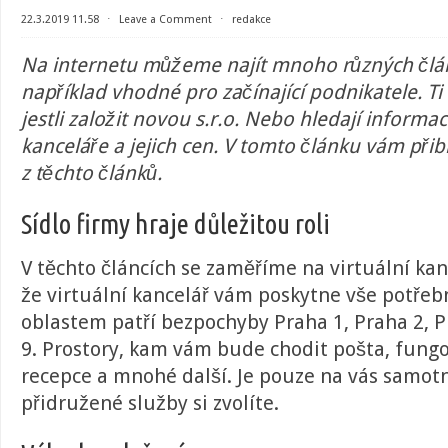
22.3.2019 11.58
⋅
Leave a Comment
⋅
redakce
Na internetu můžeme najít mnoho různých člán
například vhodné pro začínající podnikatele. Ti 
jestli založit novou s.r.o. Nebo hledají informa
kanceláře a jejich cen. V tomto článku vám přib
z těchto článků.
Sídlo firmy hraje důležitou roli
V těchto článcích se zaměříme na virtuální kanc
že virtuální kancelář vám poskytne vše potřeb
oblastem patří bezpochyby Praha 1, Praha 2, 
9. Prostory, kam vám bude chodit pošta, fun
recepce a mnohé další. Je pouze na vás samotn
přidružené služby si zvolíte.