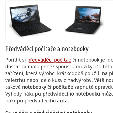
Předváděcí počítače a notebooky
Pořídit si
předváděcí počítač
či notebook je ideá
dostat za málo peněz spoustu muziky. Do této 
zařízení, která výrobci krátkodobě použili na p
veletrhu nebo jde o kusy z nadvýroby. Většino
takové
notebooky
či
počítače
zapnuté opravdu 
Výhody nákupu
předváděcího notebooku
může
nákupu předváděcího auta.