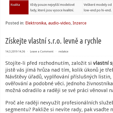
Kvalita
Vždy pouze nejvyšší modelové
Veškeré modely od
řady, které jsou vysoce kvalitní.
low-end po hi-end.
Posted in:
Elektronika, audio-video
,
Inzerce
Získejte vlastní s.r.o. levně a rychle
14.3.2019 14.36
⋅
Leave a Comment
⋅
redakce
Stojíte-li před rozhodnutím, založit si
vlastní s
jistě vás jímá hrůza nad tím, kolik úkonů je tře
Návštěvy úřadů, vyplňování příslušných listin,
ověřování a podobné věci. Jednoho živnostníka
možná odradilo a raději se své práci věnoval 
Proč ale raději nevyužít profesionálních služe
segmentu? Pakliže si nevíte rady, pak vsaďte 