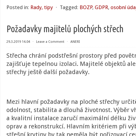
Posted in:
Rady, tipy
⋅
Tagged:
BOZP
,
GDPR
,
osobní úda
Požadavky majitelů plochých střech
29.3.2019 14.04
⋅
Leave a Comment
⋅
ANERI
Střecha chrání podstřešní prostory před povětr
zajišťuje tepelnou izolaci. Majitelé objektů al
střechy ještě další požadavky.
Mezi hlavní požadavky na ploché střechy určit
odolnost, stabilita a dlouhá životnost. Výběr
a kvalitní instalace zaručí maximální délku ži
oprav a rekonstrukcí. Hlavním kritériem při vý
střešní krytiny by tak neměla být pořizovací ce