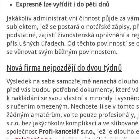
Expresně lze vyřídit i do pěti dnů
Jakákoliv administrativní činnost půjde za vá
subjektem, jež se postará o notářské zápisy, př
podstatné, zajistí živnostenská oprávnění a re
příslušných úřadech. Od těchto povinností se 
se věnovat svým běžným povinnostem.
Nová firma nejpozdějí do dvou týdnů
Výsledek na sebe samozřejmě nenechá dlouho 
před vás budou potřebné dokumenty, které vá
k nakládání se svou vlastní a mnohdy i vysněn
s ručením omezeným. Nechcete-li se v tomto 
žádným amatérům, volte pouze profesionály, je
s.r.o. bez jakýchkoliv komplikací a ve slibovan
společnost
Profi-kancelář s.r.o.
, jež je dlouho