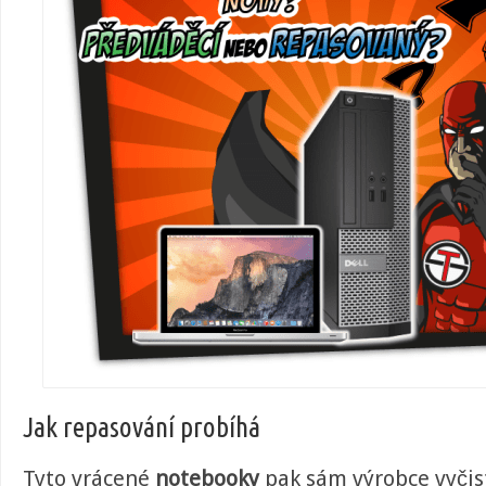
Jak repasování probíhá
Tyto vrácené
notebooky
pak sám výrobce vyčis