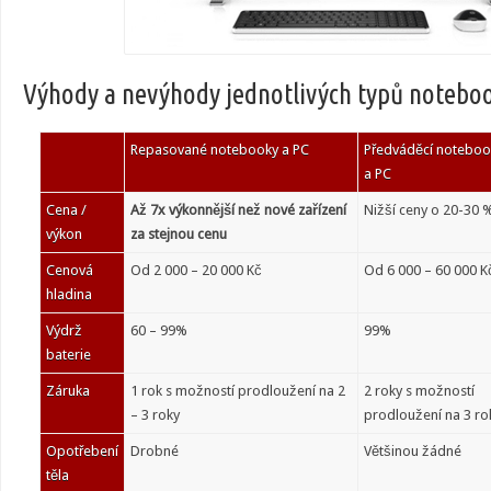
Výhody a nevýhody jednotlivých typů noteboo
Repasované notebooky a PC
Předváděcí noteboo
a PC
Cena /
Až 7x výkonnější než nové zařízení
Nižší ceny o 20-30 
výkon
za stejnou cenu
Cenová
Od 2 000 – 20 000 Kč
Od 6 000 – 60 000 K
hladina
Výdrž
60 – 99%
99%
baterie
Záruka
1 rok s možností prodloužení na 2
2 roky s možností
– 3 roky
prodloužení na 3 ro
Opotřebení
Drobné
Většinou žádné
těla