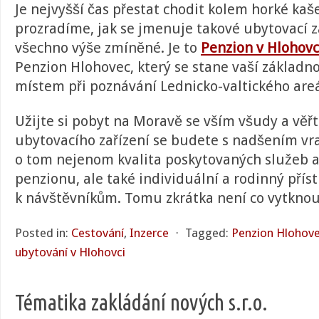
Je nejvyšší čas přestat chodit kolem horké kaš
prozradíme, jak se jmenuje takové ubytovací za
všechno výše zmíněné. Je to
Penzion v Hlohovc
Penzion Hlohovec, který se stane vaší základn
místem při poznávání Lednicko-valtického areál
Užijte si pobyt na Moravě se vším všudy a věřt
ubytovacího zařízení se budete s nadšením vra
o tom nejenom kvalita poskytovaných služeb a
penzionu, ale také individuální a rodinný přís
k návštěvníkům. Tomu zkrátka není co vytknou
Posted in:
Cestování
,
Inzerce
⋅
Tagged:
Penzion Hlohov
ubytování v Hlohovci
Tématika zakládání nových s.r.o.