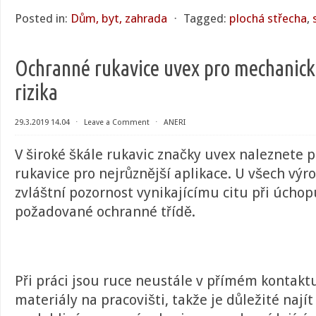
Posted in:
Dům, byt, zahrada
⋅
Tagged:
plochá střecha
,
Ochranné rukavice uvex pro mechanick
rizika
29.3.2019 14.04
⋅
Leave a Comment
⋅
ANERI
V široké škále rukavic značky uvex naleznete 
rukavice pro nejrůznější aplikace. U všech výr
zvláštní pozornost vynikajícímu citu při úchopu,
požadované ochranné třídě.
Při práci jsou ruce neustále v přímém kontakt
materiály na pracovišti, takže je důležité nají