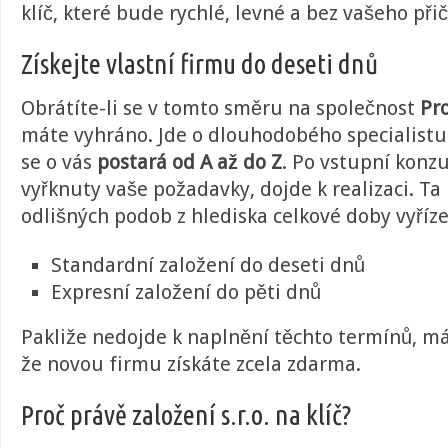
klíč, které bude rychlé, levné a bez vašeho přič
Získejte vlastní firmu do deseti dnů
Obrátíte-li se v tomto směru na společnost
Pro
máte vyhráno. Jde o dlouhodobého specialistu 
se o vás
postará od A až do Z
. Po vstupní konz
vyřknuty vaše požadavky, dojde k realizaci. T
odlišných podob z hlediska celkové doby vyříze
Standardní založení do deseti dnů
Expresní založení do pěti dnů
Pakliže nedojde k naplnění těchto termínů, má
že novou firmu získáte zcela zdarma.
Proč právě založení s.r.o. na klíč?