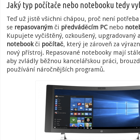
Jaký typ počítače nebo notebooku tedy vy
Teď už jistě všichni chápou, proč není potřeba
se
repasovaným
či
předváděcím PC
nebo
note
Kupujete vyčištěný, ozkoušený, upgradovaný 
notebook
či
počítač
, který je zároveň za výraz
nový přístroj. Repasované notebooky mají stále
aby zvládly běžnou kancelářskou práci, brouzd
používání náročnějších programů.