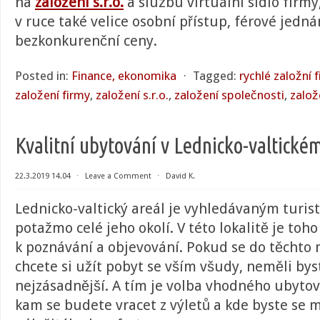
na
založení s.r.o.
a službu virtuální sídlo firmy
v ruce také velice osobní přístup, férové jedná
bezkonkurenční ceny.
Posted in:
Finance, ekonomika
⋅
Tagged:
rychlé založní 
založení firmy
,
založení s.r.o.
,
založení společnosti
,
založ
Kvalitní ubytování v Lednicko-valtické
22.3.2019 14.04
⋅
Leave a Comment
⋅
David K.
Lednicko-valtický areál je vyhledávaným turi
potažmo celé jeho okolí. V této lokalitě je to
k poznávání a objevování. Pokud se do těchto 
chcete si užít pobyt se vším všudy, neměli by
nejzásadnější. A tím je volba vhodného ubytová
kam se budete vracet z výletů a kde byste se 