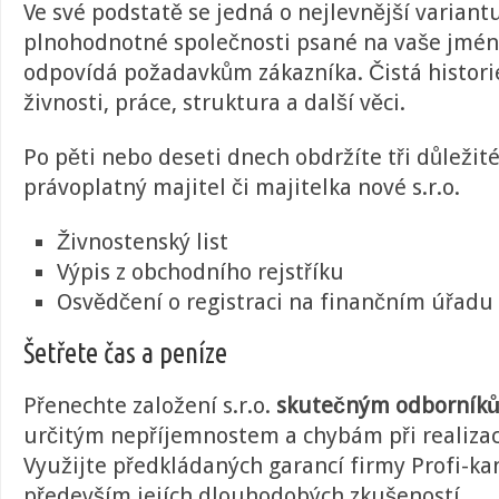
Ve své podstatě se jedná o nejlevnější variant
plnohodnotné společnosti psané na vaše jmé
odpovídá požadavkům zákazníka. Čistá histori
živnosti, práce, struktura a další věci.
Po pěti nebo deseti dnech obdržíte tři důležité 
právoplatný majitel či majitelka nové s.r.o.
Živnostenský list
Výpis z obchodního rejstříku
Osvědčení o registraci na finančním úřadu
Šetřete čas a peníze
Přenechte založení s.r.o.
skutečným odborník
určitým nepříjemnostem a chybám při realizac
Využijte předkládaných garancí firmy Profi-kanc
především jejích dlouhodobých zkušeností.