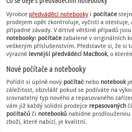
Co se děje s předváděcími notebooky
Výrobce
předváděcí notebooky
i
počítače
stejn
prodejem opět zkontroluje, vyčistí a otestuje,
případné závady. V drtivé většině případů jso
notebooky
i
počítače
zabalené v originálních kr
veškerým příslušenstvím. Představte si, že si 
výrazně
levnější předváděcí MacBook
, o které
Nové počítače a notebooky
Pořídit si úplně nový
počítač
nebo
notebook
je
záležitost, obzvlášť pokud se podíváte na výk
srovnatelný typ nového a repasovaného zaříze
vám již každý solidní prodejce
repasovaných
č
počítačů
či
notebooků
nabídne prodlouženou 
zboží, které nabízí, je kvalitní.