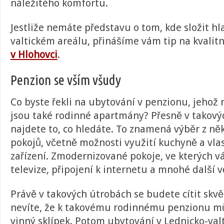
náležitého komfortu.
Jestliže nemáte představu o tom, kde složit hl
valtickém areálu, přinášíme vám tip na kvalit
v Hlohovci
.
Penzion se vším všudy
Co byste řekli na ubytování v penzionu, jehož
jsou také rodinné apartmány? Přesně v takový
najdete to, co hledáte. To znamená výběr z ně
pokojů, včetně možnosti využití kuchyně a vla
zařízení. Zmodernizované pokoje, ve kterých 
televize, připojení k internetu a mnohé další v
Právě v takových útrobách se budete cítit skvěl
nevíte, že k takovému rodinnému penzionu mů
vinný sklípek. Potom ubytování v Lednicko-val