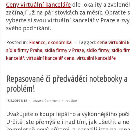
Ceny virtuální kanceláře
dle lokality a zvolen
začínají už na pár stovkách za měsíc. Obraťte 
vyberte si svou virtuální kancelář v Praze a zvy
svého podnikání.
Posted in:
Finance, ekonomika
⋅
Tagged:
cena virtuální 
sídla firmy Praha
,
sídla firmy v Praze
,
sídlo firmy
,
sídlo fi
kancelář
,
virtuální kancelář cena
,
virtuální kanceláře
Repasované či předváděcí notebooky a
problém!
15.3.2019 8.18
⋅
Leave a Comment
⋅
redakce
Uvažujete o koupi lepšího a výkonnějšího poč
Určitě jste přemýšleli nad tím, jak ušetřit a n
kompletně nový přístroj, a narazili jste na re