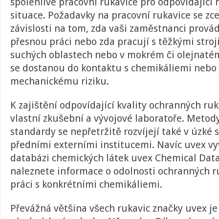
spolehlivé pracovní rukavice pro odpovídající
situace. Požadavky na pracovní rukavice se zc
závislosti na tom, zda vaši zaměstnanci prová
přesnou práci nebo zda pracují s těžkými stroji
suchých oblastech nebo v mokrém či olejnatém
se dostanou do kontaktu s chemikáliemi nebo 
mechanickému riziku.
K zajištění odpovídající kvality ochranných ru
vlastní zkušební a vývojové laboratoře. Metod
standardy se nepřetržitě rozvíjejí také v úzké 
předními externími institucemi. Navíc uvex vy
databázi chemických látek uvex Chemical Dat
naleznete informace o odolnosti ochranných ru
práci s konkrétními chemikáliemi.
Převážná většina všech rukavic značky uvex j