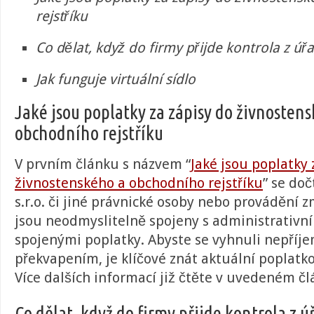
rejstříku
Co dělat, když do firmy přijde kontrola z úř
Jak funguje virtuální sídlo
Jaké jsou poplatky za zápisy do živnosten
obchodního rejstříku
V prvním článku s názvem “
Jaké jsou poplatky 
živnostenského a obchodního rejstříku
” se doč
s.r.o. či jiné právnické osoby nebo provádění 
jsou neodmyslitelně spojeny s administrativní
spojenými poplatky. Abyste se vyhnuli nepří
překvapením, je klíčové znát aktuální poplatk
Více dalších informací již čtěte v uvedeném č
Co dělat, když do firmy přijde kontrola z 