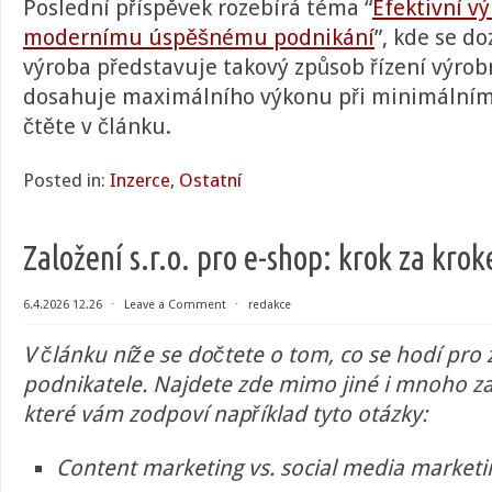
Poslední příspěvek rozebírá téma “
Efektivní vý
modernímu úspěšnému podnikání
”, kde se do
výroba představuje takový způsob řízení výrob
dosahuje maximálního výkonu při minimálním p
čtěte v článku.
Posted in:
Inzerce
,
Ostatní
Založení s.r.o. pro e-shop: krok za kro
6.4.2026 12.26
⋅
Leave a Comment
⋅
redakce
V článku níže se dočtete o tom, co se hodí pro z
podnikatele. Najdete zde mimo jiné i mnoho za
které vám zodpoví například tyto otázky:
Content marketing vs. social media marketi