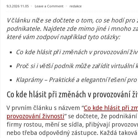
9.3.2026 11.05
⋅
Leave a Comment
⋅
redakce
V článku níže se dočtete o tom, co se hodí pro z
podnikatele. Najdete zde mimo jiné i mnoho za
které vám zodpoví například tyto otázky:
Co kde hlásit při změnách v provozování živ
Proč si i větší podnik může zařídit virtuální 
Klaprámy – Praktické a elegantní řešení pro
Co kde hlásit při změnách v provozování ži
V prvním článku s názvem “
Co kde hlásit při z
provozování živnosti
” se dočtete, že podnikání
firmy rostou, mění se sídla, přibývají provozo
nebo třeba odpovědný zástupce. Každá taková