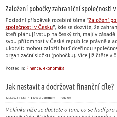
Založení pobočky zahraniční společnosti v
Poslední příspěvek rozebírá téma “
Založení po
společnosti v Česku
”, kde se dozvíte, že zahra
kteří plánují vstup na český trh, mají v zásadě
svou přítomnost v České republice právně a a
ukotvit: mohou založit buď dceřinou společno
organizační složku (pobočku). Více již čtěte v 
Posted in:
Finance, ekonomika
Jak nastavit a dodržovat finanční cíle?
5.12.2025 15.33
⋅
Leave a Comment
⋅
redakce
V článku níže se dočtete o tom, co se hodí pro z
podnikatele. Najdete zde mimo jiné i mnoho za