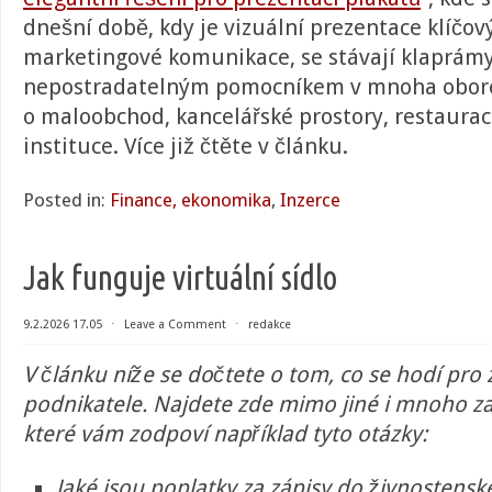
dnešní době, kdy je vizuální prezentace klíč
marketingové komunikace, se stávají klaprám
nepostradatelným pomocníkem v mnoha oborec
o maloobchod, kancelářské prostory, restaura
instituce. Více již čtěte v článku.
Posted in:
Finance, ekonomika
,
Inzerce
Jak funguje virtuální sídlo
9.2.2026 17.05
⋅
Leave a Comment
⋅
redakce
V článku níže se dočtete o tom, co se hodí pro z
podnikatele. Najdete zde mimo jiné i mnoho za
které vám zodpoví například tyto otázky:
Jaké jsou poplatky za zápisy do živnostens