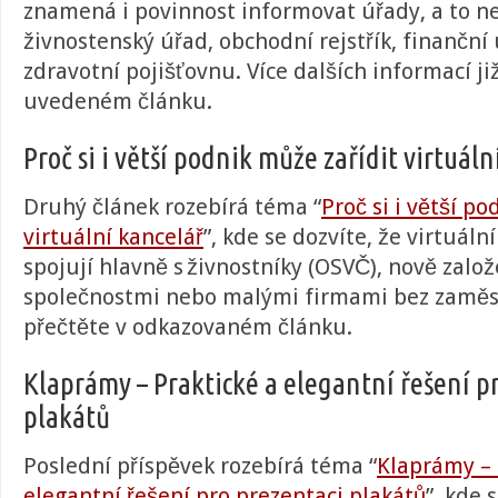
znamená i povinnost informovat úřady, a to ne
živnostenský úřad, obchodní rejstřík, finanční
zdravotní pojišťovnu. Více dalších informací již
uvedeném článku
.
Proč si i větší podnik může zařídit virtuáln
Druhý článek rozebírá téma “
Proč si i větší po
virtuální kancelář
”, kde se dozvíte, že
virtuální
spojují hlavně s živnostníky (OSVČ), nově zalo
společnostmi nebo malými firmami bez zamě
přečtěte v odkazovaném článku.
Klaprámy – Praktické a elegantní řešení p
plakátů
Poslední příspěvek rozebírá téma “
Klaprámy – 
elegantní řešení pro prezentaci plakátů
”, kde 