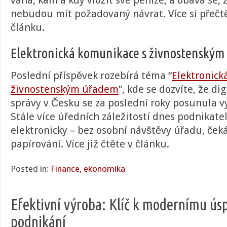
váhá, kam a kdy vložit své peníze, a obává se, 
nebudou mít požadovaný návrat. Více si přeč
článku.
Elektronická komunikace s živnostenský
Poslední příspěvek rozebírá téma “
Elektronick
živnostenským úřadem
”, kde se dozvíte, že di
správy v Česku se za poslední roky posunula 
Stále více úředních záležitostí dnes podnikate
elektronicky – bez osobní návštěvy úřadu, čeká
papírování. Více již čtěte v článku.
Posted in:
Finance, ekonomika
Efektivní výroba: Klíč k modernímu ú
podnikání