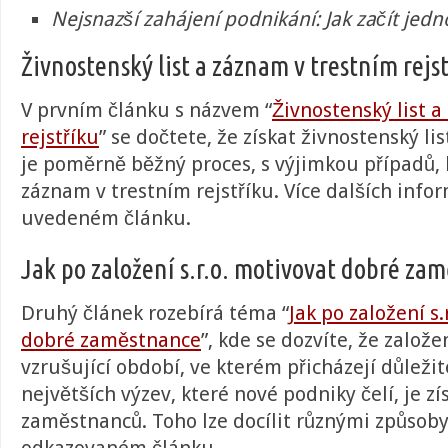
Nejsnazší zahájení podnikání: Jak začít jed
Živnostenský list a záznam v trestním rejs
V prvním článku s názvem “
Živnostenský list 
rejstříku
” se dočtete, že získat živnostenský li
je poměrně běžný proces, s výjimkou případů,
záznam v trestním rejstříku. Více dalších inform
uvedeném článku
.
Jak po založení s.r.o. motivovat dobré za
Druhý článek rozebírá téma “
Jak po založení s.
dobré zaměstnance
”, kde se dozvíte, že
založen
vzrušující období, ve kterém přicházejí důležit
největších výzev, které nové podniky čelí, je zí
zaměstnanců. Toho lze docílit různými způsoby