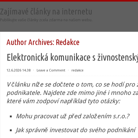
Zajímavé články na internetu
Publikujte vaše články zcela zdarma na našem webu.
Author Archives:
Redakce
Elektronická komunikace s živnostens
12.6.2026 14.38
⋅
Leave a Comment
⋅
redakce
V článku níže se dočtete o tom, co se hodí pro z
podnikatele. Najdete zde mimo jiné i mnoho za
které vám zodpoví například tyto otázky:
Mohu pracovat už před založením s.r.o.?
Jak správně investovat do svého podnikání