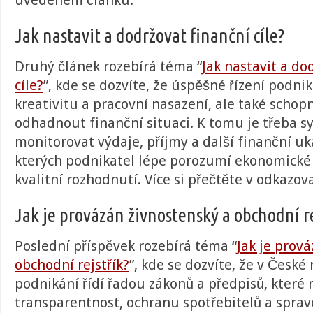
uvedeném článku
.
Jak nastavit a dodržovat finanční cíle?
Druhý článek rozebírá téma “
Jak nastavit a do
cíle?
”, kde se dozvíte, že
úspěšné řízení podnik
kreativitu a pracovní nasazení, ale také schop
odhadnout finanční situaci. K tomu je třeba s
monitorovat výdaje, příjmy a další finanční uk
kterých podnikatel lépe porozumí ekonomické s
kvalitní rozhodnutí.
Více si přečtěte v odkazo
Jak je provázán živnostenský a obchodní re
Poslední příspěvek rozebírá téma “
Jak je prov
obchodní rejstřík?
”, kde se dozvíte, že v České
podnikání řídí řadou zákonů a předpisů, které ma
transparentnost, ochranu spotřebitelů a sprav