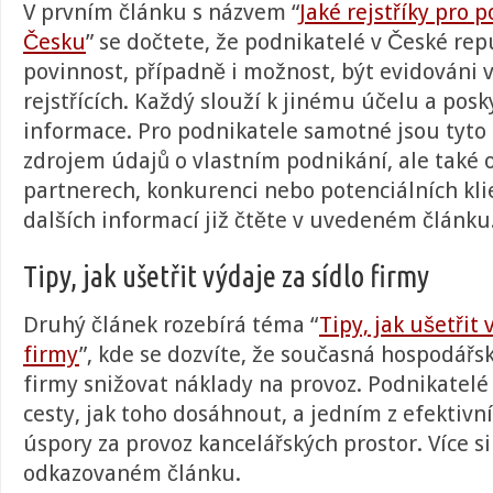
V prvním článku s názvem “
Jaké rejstříky pro 
Česku
” se dočtete, že podnikatelé v České rep
povinnost, případně i možnost, být evidováni v
rejstřících. Každý slouží k jinému účelu a posk
informace. Pro podnikatele samotné jsou tyto 
zdrojem údajů o vlastním podnikání, ale také
partnerech, konkurenci nebo potenciálních kli
dalších informací již čtěte v uvedeném článku
Tipy, jak ušetřit výdaje za sídlo firmy
Druhý článek rozebírá téma “
Tipy, jak ušetřit 
firmy
”, kde se dozvíte, že
současná hospodářsk
firmy snižovat náklady na provoz. Podnikatelé
cesty, jak toho dosáhnout, a jedním z efektivn
úspory za provoz kancelářských prostor.
Více si
odkazovaném článku.