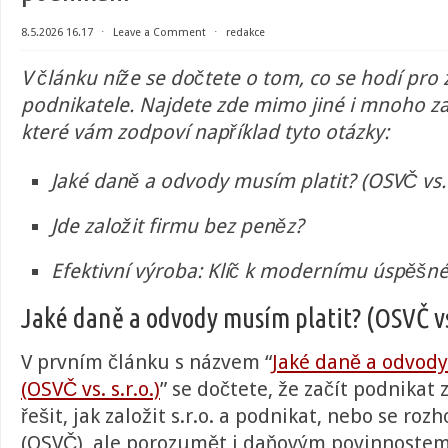
8.5.2026 16.17
⋅
Leave a Comment
⋅
redakce
V článku níže se dočtete o tom, co se hodí pro z
podnikatele. Najdete zde mimo jiné i mnoho za
které vám zodpoví například tyto otázky:
Jaké daně a odvody musím platit? (OSVČ vs. s
Jde založit firmu bez peněz?
Efektivní výroba: Klíč k modernímu úspěš
Jaké daně a odvody musím platit? (OSVČ vs.
V prvním článku s názvem “
Jaké daně a odvody
(OSVČ vs. s.r.o.)
” se dočtete, že začít podnika
řešit, jak založit s.r.o. a podnikat, nebo se ro
(OSVČ), ale porozumět i daňovým povinnostem