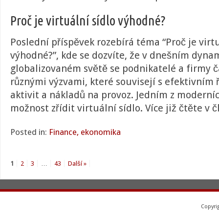
Proč je virtuální sídlo výhodné?
Poslední příspěvek rozebírá téma “
Proč je virt
výhodné?
”, kde se dozvíte, že v dnešním dyn
globalizovaném světě se podnikatelé a firmy č
různými výzvami, které souvisejí s efektivním 
aktivit a nákladů na provoz. Jedním z moderníc
možnost zřídit virtuální sídlo. Více již čtěte v 
Posted in:
Finance, ekonomika
1
2
3
…
43
Další »
Copyri