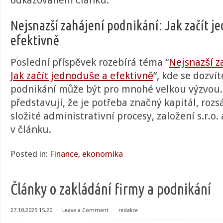
odkazovaném článku.
Nejsnazší zahájení podnikání: Jak začít j
efektivně
Poslední příspěvek rozebírá téma “
Nejsnazší z
Jak začít jednoduše a efektivně
”, kde se dozvít
podnikání může být pro mnohé velkou výzvou. 
představují, že je potřeba značný kapitál, rozsá
složité administrativní procesy, založení s.r.o. 
v článku.
Posted in:
Finance, ekonomika
Články o zakládání firmy a podnikání
27.10.2025 15.20
⋅
Leave a Comment
⋅
redakce