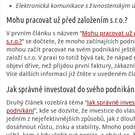
Elektronická komunikace s živnostenským 
Mohu pracovat už před založením s.r.o.?
V prvním článku s názvem “
Mohu pracovat už 
s.r.o.?
” se dočtete, že mnoho začínajících podni
mohou začít pracovat na svém podnikání ještě
založí s.r.o. V praxi to totiž bývá tak, že nápa
objeví dříve, než přijdou první faktury, zákazn
Více dalších informací již čtěte v uvedeném č
Jak správně investovat do svého podnikán
Druhý článek rozebírá téma “
Jak správně inve
podnikání
”, kde se dozvíte, že investice do vla
jedním z nejefektivnějších způsobů, jak z dlo
dosáhnout růstu, zisku a stability. Mnoho pod