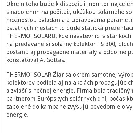
Okrem toho bude k dispozícii monitoring celé
s napojením na počítač, ukážkou solárneho so
možnosťou ovládania a upravovania parametrov
ostatných mestách to bude statická prezentác
THERMO|SOLARU, kde návštevníci v stánkoch 
najpredávanejší solárny kolektor TS 300, ploc
dostanú aj propagačné materiály a odborné p
konštatoval A. Gottas.
THERMO|SOLAR Žiar sa okrem samotnej výrob
kolektorov podieľa aj na akciách propagujúcic
a zvlášť slnečnej energie. Firma bola tradičn
partnerom Európskych solárnych dní, počas kt
zapojené do kampane zvyšujú povedomie o vyu
energie.