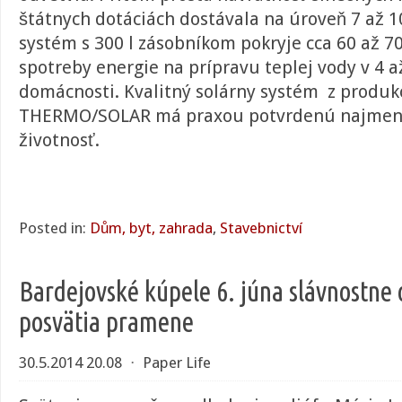
štátnych dotáciách dostávala na úroveň 7 až 1
systém s 300 l zásobníkom pokryje cca 60 až 70
spotreby energie na prípravu teplej vody v 4 a
domácnosti. Kvalitný solárny systém z produk
THERMO/SOLAR má praxou potvrdenú najmene
životnosť.
Posted in:
Dům, byt, zahrada
,
Stavebnictví
Bardejovské kúpele 6. júna slávnostne 
posvätia pramene
30.5.2014 20.08
⋅
Paper Life