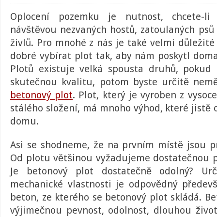
Oplocení
pozemku je nutnost, chcete-li 
návštěvou nezvaných hostů, zatoulaných psů 
živlů. Pro mnohé z nás je také velmi důležité
dobré vybírat plot tak, aby nám poskytl doma
Plotů existuje velká spousta druhů, pokud 
skutečnou kvalitu, potom byste určitě nem
betonový plot
. Plot, který je vyroben z vysoc
stálého složení, má mnoho výhod, které jistě 
domu.
Asi se shodneme, že na prvním místě jsou pra
Od plotu většinou vyžadujeme dostatečnou p
Je
betonový plot
dostatečně odolný? Urč
mechanické vlastnosti je odpovědný předevš
beton, ze kterého se betonový plot skládá. B
výjimečnou pevnost, odolnost, dlouhou živo