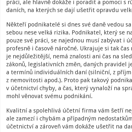
práci, ale hlavně dokáže i poradit a pomoci s 
daních, na kterých se dají ušetřit opravdu velk
Někteří podnikatelé si dnes své daně vedou sa
sebou nese velká rizika. Podnikatel, který se 
pouze své práci, se najednou musí zabývat i úč
profesně i časově náročné. Ukrajuje si tak čas 
je nejdůležitější, nemá znalosti ani čas na sl
zákonů, legislativních změn, daných pravidel 
a termínů individuálních daní (silniční, z příj
z nemovitosti apod.). Proto pak takový podnika
v účetnictví chyby, a čas, který vynaloží na sp
mohl věnovat svému podnikání.
Kvalitní a spolehlivá účetní firma vám šetří ne
ale zamezí i chybám a případným nedostatkům
účetnictví a zároveň vám dokáže ušetřit na da