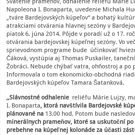
Svätenie prameňov, odhalenie reliéfu Márie L
Napoleona I. Bonaparta, uvedenie Michala Hud
„tváre Bardejovských kúpeľov“ a bohatý kult
atrakciami otvárania hlavnej sezóny v Bardejo
piatok 6. júna 2014. Pôjde v poradí už o 17. r
otvárania bardejovskej kúpeľnej sezóny. Vo v
sprievodnom programe bude účinkovať hviezd
Čáková, vystúpia aj Thomas Puskailer, tanečn
Žobráci. Nebude chýbať vatra, ohňostroj a po p
Informovala o tom ekonomicko-obchodná riadi
Bardejovských kúpeľov Tamara Šatanková.
,,Slávnostné odhalenie
reliéfu Márie Lujzy, 
I. Bonaparta
, ktorá
navštívila Bardejovské kúpe
plánované na
13.00 hod. Potom bude nasledov
minerálnych prameňov, ktoré sa uskutoční po 
prebehne na kúpeľnej kolonáde za účasti zást