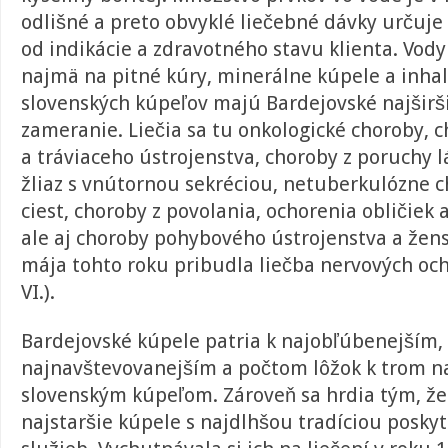
odlišné a preto obvyklé liečebné dávky určuje l
od indikácie a zdravotného stavu klienta. Vody
najmä na pitné kúry, minerálne kúpele a inhal
slovenských kúpeľov majú Bardejovské najširš
zameranie. Liečia sa tu onkologické choroby,
a tráviaceho ústrojenstva, choroby z poruchy 
žliaz s vnútornou sekréciou, netuberkulózne 
ciest, choroby z povolania, ochorenia obličiek 
ale aj choroby pohybového ústrojenstva a žen
mája tohto roku pribudla liečba nervových och
VI.).
Bardejovské kúpele patria k najobľúbenejším,
najnavštevovanejším a počtom lôžok k trom n
slovenským kúpeľom. Zároveň sa hrdia tým, že
najstaršie kúpele s najdlhšou tradíciou posky