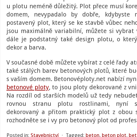
u plotu neméně důležitý.
Plot
přece musí kor
domem, nevypadalo by dobře, kdybyste 
postavený plot, který se ke stavbě vůbec neh
jsou maximálně variabilní, můžete si vybrat 
dále je podstatný také design plotu, o kter
dekor a barva.
V současné době můžete vybírat z celé řady at
také stálých barev betonových plotů, které b
s vaším domem.
Betonovéploty.net
nabízí nyn
betonové ploty
, to jsou ploty dekorované z vnit
Na rozdíl od starších modelů už tedy nebud
rovnou stranu plotu rostlinami, nyní s
dekorovaný a přitom praktický plot z obou 
rozhodněte se i vy pro
betonový plot
od profes
Posted in:
Stavebnictví
⋅
Tagged:
beton
,
beton plot
,
bet