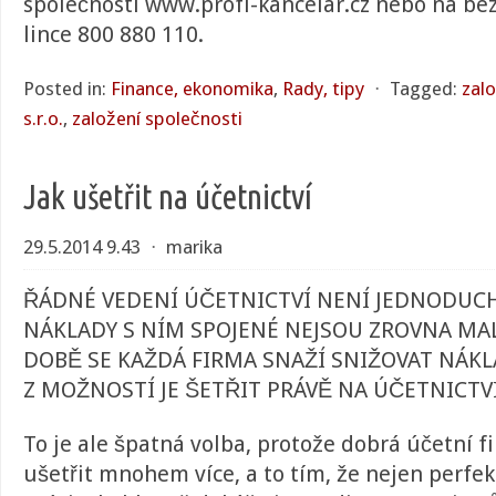
společnosti
www.profi-kancelar
.cz nebo na
bez
lince 800 880 110
.
Posted in:
Finance, ekonomika
,
Rady, tipy
⋅
Tagged:
zalo
s.r.o.
,
založení společnosti
Jak ušetřit na účetnictví
29.5.2014 9.43
⋅
marika
ŘÁDNÉ VEDENÍ ÚČETNICTVÍ NENÍ JEDNODUCH
NÁKLADY S NÍM SPOJENÉ NEJSOU ZROVNA MAL
DOBĚ SE KAŽDÁ FIRMA SNAŽÍ SNIŽOVAT NÁKL
Z MOŽNOSTÍ JE ŠETŘIT PRÁVĚ NA ÚČETNICTVÍ
To je ale špatná volba, protože dobrá účetní 
ušetřit mnohem více, a to tím, že nejen perfe