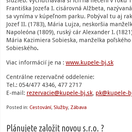
služieb. Vychutnávala si ich na liečení v roku
Františka Jozefa I. cisárovná Alžbeta, nazývaná 
sa vyníma v kúpeľnom parku. Pobýval tu aj ra
Jozef II. (1783), Mária Lujza, neskoršia manžel
Napoleóna (1809), ruský cár Alexander I. (1821
Mária Kazimiera Sobieska, manželka poľského k
Sobieského
.
Viac informácií je na :
www.kupele-bj.sk
Centrálne rezervačné oddelenie:
Tel.: 054/477 4346, 477 2717
E-mail:
rezervacie@kupele-bj.sk
,
pk@kupele-bj
Posted in:
Cestování
,
Služby
,
Zábava
Plánujete založit novou s.r.o. ?