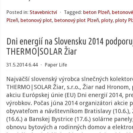
Posted in:
Stavebnictví
⋅
Tagged:
beton Plzeň
,
betonové
Plzeň
,
betonový plot
,
betonový plot Plzeň
,
ploty
,
ploty P
Dni energií na Slovensku 2014 podporu
THERMO|SOLAR Žiar
31.5.2014 6.44
⋅
Paper Life
Najväčší slovenský výrobca slnečných kolektor
THERMO|SOLAR Žiar, s.r.o., Žiar nad Hronom,
akciu Európskej únie (EU) Dni energií 2014, pr
výrobkov. Počas júna 2014 organizátori akcie p
obyvateľom a návštevníkom Bratislavy (10.6.), Ži
(16.6.) a Banskej Bystrice (17.6.) solárne panel
obnovu bytových a rodinných domov a elektro