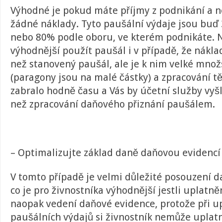
Výhodné je pokud máte příjmy z podnikání a 
žádné náklady. Tyto paušální výdaje jsou buď
nebo 80% podle oboru, ve kterém podnikáte. N
výhodnější použít paušál i v případě, že náklad
než stanovený paušál, ale je k nim velké množ
(paragony jsou na malé částky) a zpracování t
zabralo hodně času a Vás by účetní služby vy
než zpracování daňového přiznání paušálem.
– Optimalizujte základ daně daňovou evidencí
V tomto případě je velmi důležité posouzení
co je pro živnostníka výhodnější jestli uplatn
naopak vedení daňové evidence, protože při u
paušálních výdajů si živnostník nemůže uplat