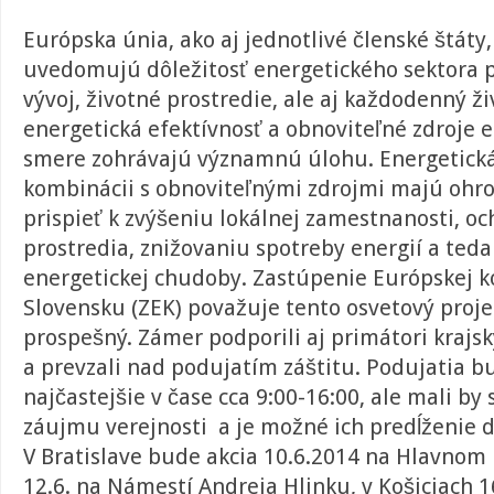
Európska únia, ako aj jednotlivé členské štáty
uvedomujú dôležitosť energetického sektora 
vývoj, životné prostredie, ale aj každodenný ž
energetická efektívnosť a obnoviteľné zdroje 
smere zohrávajú významnú úlohu. Energetická
kombinácii s obnoviteľnými zdrojmi majú ohr
prispieť k zvýšeniu lokálnej zamestnanosti, o
prostredia, znižovaniu spotreby energií a teda
energetickej chudoby. Zastúpenie Európskej k
Slovensku (ZEK) považuje tento osvetový proje
prospešný. Zámer podporili aj primátori krajs
a prevzali nad podujatím záštitu. Podujatia 
najčastejšie v čase cca 9:00-16:00, ale mali by 
záujmu verejnosti a je možné ich predĺženie 
V Bratislave bude akcia 10.6.2014 na Hlavnom 
12.6. na Námestí Andreja Hlinku, v Košiciach 1