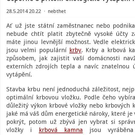
28.5.2014 20.22
⋅
nebthet
Ať už jste státní zaměstnanec nebo podnika
nebude chtít platit zbytečně vysoké účty 
máte jinou levnější možnost. Vedle elektric
jsou velmi populární
krby
.
Krby a krbová k
způsobem, jak zajistit vaší domácnosti nav
externích zdrojích tepla a navíc znatelnou
vytápění.
Stavba krbu
není jednoduchá záležitost, nejp
optimální krbovou vložku. Podle čeho vybíra
důležitý výkon
krbové vložky
nebo krbových ka
jaké má váš dům energetické nároky, které je
pokrýt, potom už zbývá jen vybrat si správ
vložky i
krbová kamna
jsou vyráběna 