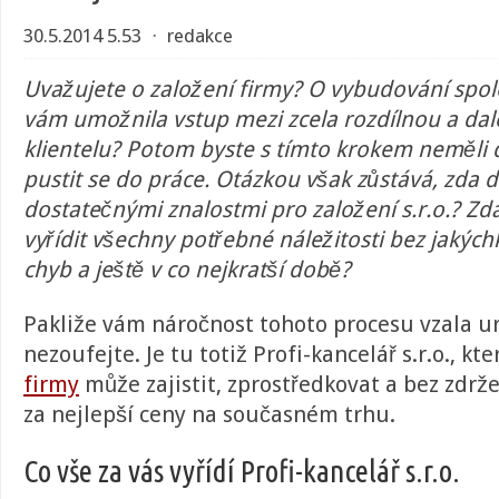
30.5.2014 5.53
⋅
redakce
Uvažujete o založení firmy? O vybudování spole
vám umožnila vstup mezi zcela rozdílnou a dal
klientelu? Potom byste s tímto krokem neměli 
pustit se do práce. Otázkou však zůstává, zda 
dostatečnými znalostmi pro založení s.r.o.? Zda
vyřídit všechny potřebné náležitosti bez jakých
chyb a ještě v co nejkratší době?
Pakliže vám náročnost tohoto procesu vzala urč
nezoufejte. Je tu totiž Profi-kancelář s.r.o., k
firmy
může zajistit, zprostředkovat a bez zdrže
za nejlepší ceny na současném trhu.
Co vše za vás vyřídí Profi-kancelář s.r.o.