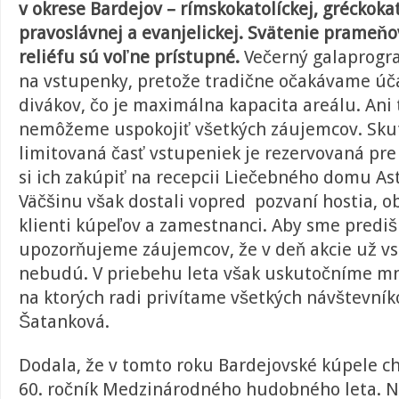
v okrese Bardejov – rímskokatolíckej, gréckokat
pravoslávnej a evanjelickej. Svätenie prameň
reliéfu sú voľne prístupné.
Večerný galaprogra
na vstupenky, pretože tradične očakávame úča
divákov, čo je maximálna kapacita areálu. Ani
nemôžeme uspokojiť všetkých záujemcov. Sku
limitovaná časť vstupeniek je rezervovaná pre
si ich zakúpiť na recepcii Liečebného domu Ast
Väčšinu však dostali vopred pozvaní hostia, o
klienti kúpeľov a zamestnanci. Aby sme prediš
upozorňujeme záujemcov, že v deň akcie už vs
nebudú. V priebehu leta však uskutočníme mno
na ktorých radi privítame všetkých návštevníko
Šatanková.
Dodala, že v tomto roku Bardejovské kúpele ch
60. ročník Medzinárodného hudobného leta. N