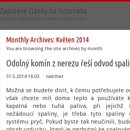
Zajímavé články na internetu
Publikujte vaše články zcela zdarma na našem webu.
Monthly Archives:
Květen 2014
You are browsing the site archives by month.
Odolný komín z nerezu řeší odvod spal
31.5.2014 18.03
⋅
nebthet
Možná se budete divit, k čemu potřebujete
o
však chcete mít doma teplo a používáte k
kapalná nebo tuhá paliva, při jejichž s
nežádoucí spaliny, je třeba tyto spaliny
systému pryč. Pokud byste tak neučinili, bud
obsah vzduchu, který je nezbytný ke spalován