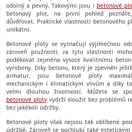
odolný a pevný. Takovými jsou i
betonové plo
betonový plot
, na první pohled poznát
důvěřovat. Praktické vlastnosti betonového p
unikátní.
Betonové ploty
se vyznačují výjimečnou odo
zároveň pružností, za tyto vlastnosti moh
poděkovat zejména vysoce kvalitnímu beton
vyrobeny. Díky betonu, který je zpevněn ješt
armatur, jsou
betonové ploty
maximál
mechanickým i klimatickým vlivům a díky t
velmi dlouhou životností. Můžete se sp
betonové ploty
vydrží sloužit bez problémů ně
bez jakékoli údržby.
Betonové ploty však nejsou tak oblíbené po
údržbě. Zároveň se pochlubí také estetickým 