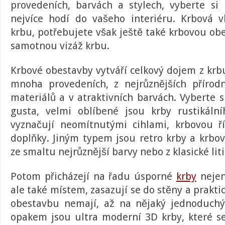
provedeních, barvách a stylech, vyberte si 
nejvíce hodí do vašeho interiéru.
Krbová v
krbu, potřebujete však ještě také krbovou obe
samotnou vizáž krbu.
Krbové obestavby
vytváří celkový dojem z krbu
mnoha provedeních, z nejrůznějších přírodn
materiálů a v atraktivních barvách. Vyberte 
gusta, velmi oblíbené jsou
krby
rustikální
vyznačují neomítnutými cihlami, krbovou 
doplňky. Jiným typem jsou retro
krby a krbo
ze smaltu nejrůznější barvy nebo z klasické liti
Potom přicházejí na řadu úsporné
krby
nejen
ale také místem, zasazují se do stěny a prakti
obestavbu nemají, až na nějaký jednoduch
opakem jsou
ultra moderní 3D krby
, které 