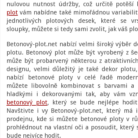
nulovou nutnost údržby, což určitě potěší
plot
vám nabídne také mimořádnou variabilitu,
jednotlivých plotových desek, které se vr
sloupky, můžete si tedy sami zvolit, jak váš pl
Betonový-plot.net
nabízí velmi široký výběr 
plotu. Betonový plot může být vyrobený z 
může být probarvený některou z atraktivních
designu, velmi důležitý je také dekor plotu,
nabízí
betonové ploty
v celé řadě moderní
můžete libovolně kombinovat s barvami a 
hladkými i dekorovanými tak, aby vám vzni
betonový plot
, který se bude nejlépe hod
Navštivte i vy Betonový-plot.net, který má i
prodejnu, kde si můžete betonové ploty v r
prohlédnout na vlastní oči a posoudit, kter
bude nejvíce hodit.