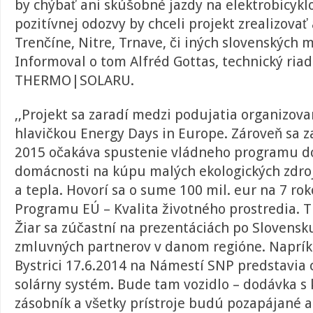
by chýbať ani skúšobné jazdy na elektrobicykl
pozitívnej odozvy by chceli projekt zrealizovať 
Trenčíne, Nitre, Trnave, či iných slovenských 
Informoval o tom Alfréd Gottas, technický riad
THERMO|SOLARU.
,,Projekt sa zaradí medzi podujatia organizova
hlavičkou Energy Days in Europe. Zároveň sa 
2015 očakáva spustenie vládneho programu do
domácnosti na kúpu malých ekologických zdroj
a tepla. Hovorí sa o sume 100 mil. eur na 7 ro
Programu EÚ – Kvalita životného prostredia
Žiar sa zúčastní na prezentáciách po Slovens
zmluvných partnerov v danom regióne. Naprík
Bystrici 17.6.2014 na Námestí SNP predstavia 
solárny systém. Bude tam vozidlo – dodávka s 
zásobník a všetky prístroje budú pozapájané a