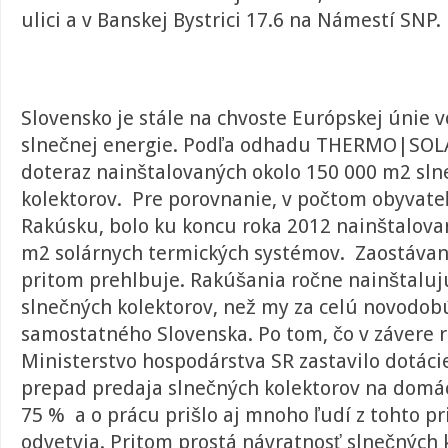
ulici a v Banskej Bystrici 17.6 na Námestí SNP.
Slovensko je stále na chvoste Európskej únie v
slnečnej energie. Podľa odhadu THERMO|SOLA
doteraz nainštalovaných okolo 150 000 m2 sl
kolektorov. Pre porovnanie, v počtom obyvat
Rakúsku, bolo ku koncu roka 2012 nainštalova
m2 solárnych termických systémov. Zaostávan
pritom prehlbuje. Rakúšania ročne nainštalu
slnečných kolektorov, než my za celú novodobú
samostatného Slovenska. Po tom, čo v závere 
Ministerstvo hospodárstva SR zastavilo dotáci
prepad predaja slnečných kolektorov na dom
75 % a o prácu prišlo aj mnoho ľudí z tohto 
odvetvia. Pritom prostá návratnosť slnečných k