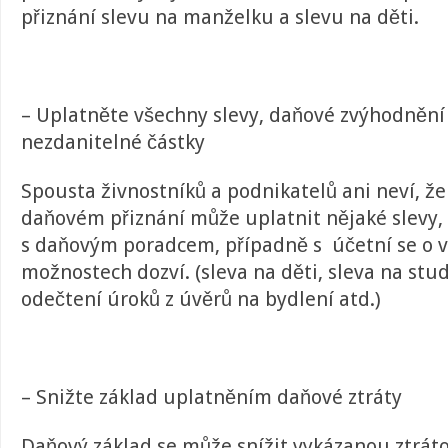
přiznání slevu na manželku a slevu na děti.
– Uplatněte všechny slevy, daňové zvýhodnění
nezdanitelné částky
Spousta živnostníků a podnikatelů ani neví, že
daňovém přiznání může uplatnit nějaké slevy, 
s daňovým poradcem, případně s účetní se o v
možnostech dozví. (sleva na děti, sleva na st
odečtení úroků z úvěrů na bydlení atd.)
– Snižte základ uplatněním daňové ztráty
Daňový základ se může snížit vykázanou ztráto