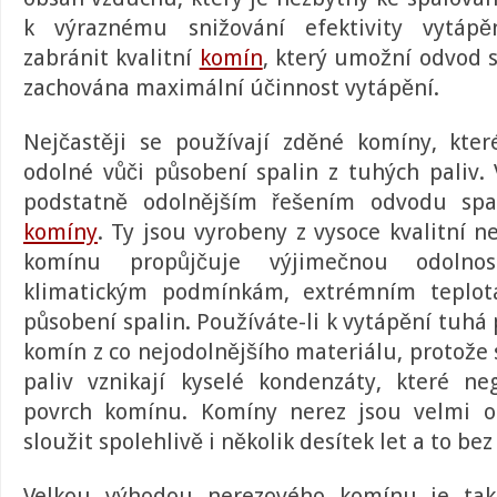
k výraznému snižování efektivity vytáp
zabránit kvalitní
komín
, který umožní odvod s
zachována maximální účinnost vytápění.
Nejčastěji se používají zděné komíny, kte
odolné vůči působení spalin z tuhých paliv
podstatně odolnějším řešením odvodu sp
komíny
. Ty jsou vyrobeny z vysoce kvalitní ne
komínu propůjčuje výjimečnou odolnost
klimatickým podmínkám, extrémním teplo
působení spalin. Používáte-li k vytápění tuhá 
komín z co nejodolnějšího materiálu, protože
paliv vznikají kyselé kondenzáty, které n
povrch komínu.
Komíny nerez
jsou velmi o
sloužit spolehlivě i několik desítek let a to be
Velkou výhodou nerezového komínu je tak