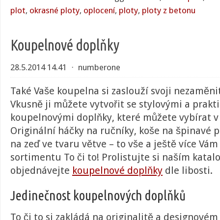
plot
,
okrasné ploty
,
oplocení
,
ploty
,
ploty z betonu
Koupelnové doplňky
28.5.2014 14.41
⋅
numberone
Také Vaše koupelna si zaslouží svoji nezaměn
Vkusně ji můžete vytvořit se stylovými a prakt
koupelnovými doplňky, které můžete vybírat v 
Originální háčky na ručníky, koše na špinavé 
na zeď ve tvaru větve – to vše a ještě více Vám
sortimentu To či to! Prolistujte si naším katal
objednávejte
koupelnové doplňky
dle libosti.
Jedinečnost koupelnových doplňků
To či to si zakládá na originalitě a designové