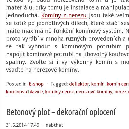
materiálu, díky tomu je instalace a manipula
jednoduchá.
Komíny z nerezu
jsou také velmi
se totiž po jednotlivých dílech, které stačí s
máte maximálně funkční komínový systém.
N
proto vyrábí v mnoha různých provedeních a
se tak vyhnout s komínovým potrubím př
napojit komínové potrubí na libovolný kouřov
spaliny. Zvolte si i vy výkonný komín s m
vsaďte na nerezové komíny.
Posted in:
E-shop
⋅
Tagged:
deflektor
,
komín
,
komín cen
komínová hlavice
,
komíny nerez
,
nerezové komíny
,
nerez
Betonový plot – dekorační oplocení
31.5.2014 17.45
⋅
nebthet