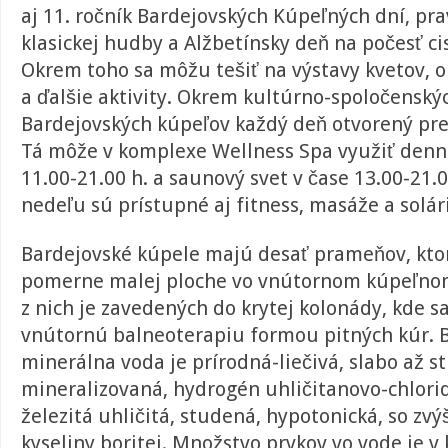
aj 11. ročník Bardejovských Kúpeľných dní, pr
klasickej hudby a Alžbetínsky deň na počesť cis
Okrem toho sa môžu tešiť na výstavy kvetov, o
a ďalšie aktivity. Okrem kultúrno-spoločenských
Bardejovských kúpeľov každý deň otvorený pre 
Tá môže v komplexe Wellness Spa využiť denn
11.00-21.00 h. a saunový svet v čase 13.00-21.0
nedeľu sú prístupné aj fitness, masáže a solá
Bardejovské kúpele majú desať prameňov, ktor
pomerne malej ploche vo vnútornom kúpeľno
z nich je zavedených do krytej kolonády, kde s
vnútornú balneoterapiu formou pitných kúr. 
minerálna voda je prírodná-liečivá, slabo až s
mineralizovaná, hydrogén uhličitanovo-chlori
železitá uhličitá, studená, hypotonická, so 
kyseliny boritej. Množstvo prvkov vo vode je 