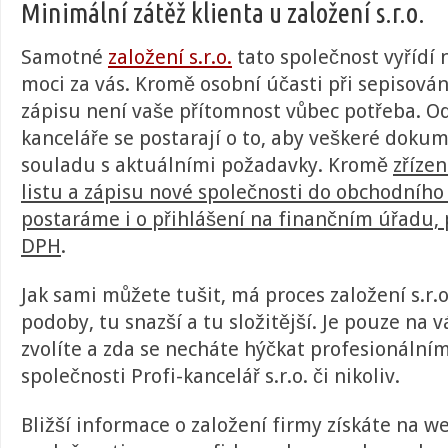
Minimální zátěž klienta u založení s.r.o.
Samotné
založení s.r.o.
tato společnost vyřídí 
moci za vás. Kromě osobní účasti při sepisová
zápisu není vaše přítomnost vůbec potřeba. Od
kanceláře se postarají o to, aby veškeré doku
souladu s aktuálními požadavky. Kromě
zříze
listu a zápisu nové společnosti do obchodního 
postaráme i o přihlášení na finančním úřadu, 
DPH
.
Jak sami můžete tušit, má proces založení s.r.
podoby, tu snazší a tu složitější. Je pouze na vá
zvolíte a zda se necháte hýčkat profesionální
společnosti Profi-kancelář s.r.o. či nikoliv.
Bližší informace o založení firmy získáte na w