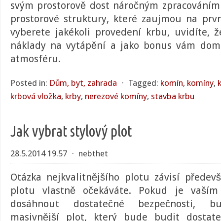
svým prostorově dost náročným zpracováním a
prostorové struktury, které zaujmou na prvn
vyberete jakékoli provedení krbu, uvidíte, 
náklady na vytápění a jako bonus vám doma
atmosféru.
Posted in:
Dům, byt, zahrada
⋅
Tagged:
komín
,
komíny
,
krbová vložka
,
krby
,
nerezové komíny
,
stavba krbu
Jak vybrat stylový plot
28.5.2014 19.57
⋅
nebthet
Otázka nejkvalitnějšího plotu závisí přede
plotu vlastně očekáváte. Pokud je vaším
dosáhnout dostatečné bezpečnosti, bu
masivnější plot, který bude budit dostat