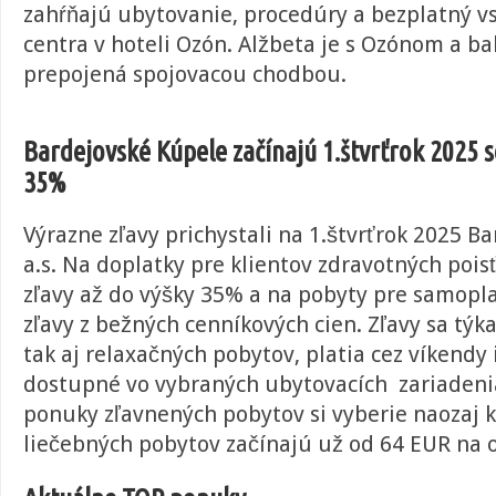
zahŕňajú ubytovanie, procedúry a bezplatný v
centra v hoteli Ozón. Alžbeta je s Ozónom a 
prepojená spojovacou chodbou.
Bardejovské Kúpele
začínajú
1.štvrťrok 2025
35%
Výrazne zľavy prichystali na 1.štvrťrok 2025 B
a.s. Na doplatky pre klientov zdravotných pois
zľavy až do výšky 35% a na pobyty pre samopl
zľavy z bežných cenníkových cien. Zľavy sa týk
tak aj relaxačných pobytov, platia cez víkendy 
dostupné vo vybraných ubytovacích zariadeni
ponuky zľavnených pobytov si vyberie naozaj 
liečebných pobytov začínajú už od 64 EUR na 