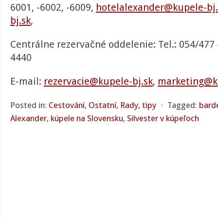
6001, -6002, -6009,
hotelalexander@kupele-bj.
bj.sk
,
Centrálne rezervačné oddelenie: Tel.: 054/477 
4440
E-mail:
rezervacie@kupele-bj.sk
,
marketing@ku
Posted in:
Cestování
,
Ostatní
,
Rady, tipy
⋅
Tagged:
bard
Alexander
,
kúpele na Slovensku
,
Silvester v kúpeľoch