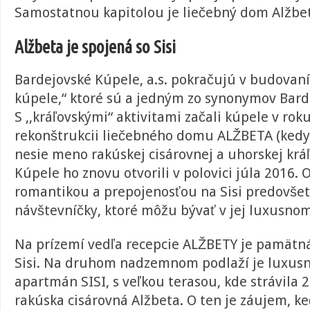
Samostatnou kapitolou je liečebný dom Alžbe
Alžbeta je spojená so
Sisi
Bardejovské Kúpele, a.s. pokračujú v budovaní
kúpele,“ ktoré sú a jedným zo synonymov Bard
S ,,kráľovskými“ aktivitami začali kúpele v rok
rekonštrukcii liečebného domu ALŽBETA (kedys
nesie meno rakúskej cisárovnej a uhorskej krá
Kúpele ho znovu otvorili v polovici júla 2016.
romantikou a prepojenosťou na Sisi predovše
návštevníčky, ktoré môžu bývať v jej luxusno
Na prízemí vedľa recepcie ALŽBETY je pamätná
Sisi. Na druhom nadzemnom podlaží je luxusn
apartmán SISI, s veľkou terasou, kde strávila 2
rakúska cisárovná Alžbeta. O ten je záujem, k