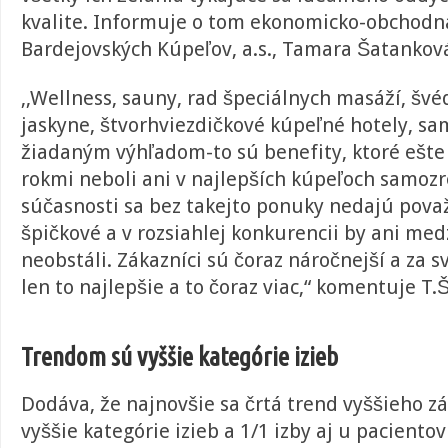
kvalite. Informuje o tom ekonomicko-obchodná
Bardejovských Kúpeľov, a.s., Tamara Šatankov
,,Wellness, sauny, rad špeciálnych masáží, švéd
jaskyne, štvorhviezdičkové kúpeľné hotely, sa
žiadaným výhľadom-to sú benefity, ktoré ešte
rokmi neboli ani v najlepších kúpeľoch samoz
súčasnosti sa bez takejto ponuky nedajú pova
špičkové a v rozsiahlej konkurencii by ani med
neobstáli. Zákazníci sú čoraz náročnejší a za 
len to najlepšie a to čoraz viac,“ komentuje T
Trendom sú vyššie kategórie izieb
Dodáva, že najnovšie sa črtá trend vyššieho z
vyššie kategórie izieb a 1/1 izby aj u paciento