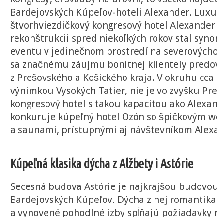
Bardejovských Kúpeľov-hoteli Alexander. Lux
štvorhviezdičkový kongresový hotel Alexander 
rekonštrukcii spred niekoľkých rokov stal sy
eventu v jedinečnom prostredí na severovýcho
sa značnému záujmu bonitnej klientely pred
z Prešovského a Košického kraja. V okruhu cca 
výnimkou Vysokých Tatier, nie je vo zvyšku Pr
kongresový hotel s takou kapacitou ako Alex
konkuruje kúpeľný hotel Ozón so špičkovým w
a saunami, prístupnými aj návštevníkom Alex
Kúpeľná klasika dýcha z Alžbety i Astórie
Secesná budova Astórie je najkrajšou budovou
Bardejovských Kúpeľov. Dýcha z nej romantika 
a vynovené pohodlné izby spĺňajú požiadavky