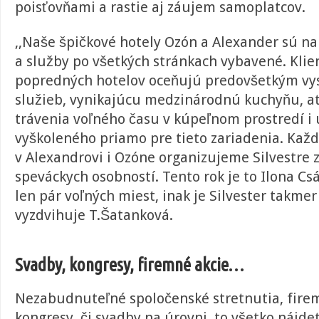
poisťovňami a rastie aj záujem samoplatcov.
,,Naše špičkové hotely Ozón a Alexander sú na
a služby po všetkých stránkach vybavené. Klie
popredných hotelov oceňujú predovšetkým vy
služieb, vynikajúcu medzinárodnú kuchyňu, a
trávenia voľného času v kúpeľnom prostredí i
vyškoleného priamo pre tieto zariadenia. Kaž
v Alexandrovi i Ozóne organizujeme Silvestre z
speváckych osobností. Tento rok je to Ilona C
len pár voľných miest, inak je Silvester takmer
vyzdvihuje T.Šatanková.
Svadby,
kongresy, firemné akcie…
Nezabudnuteľné spoločenské stretnutia, firem
kongresy, či svadby na úrovni, to všetko nájdet