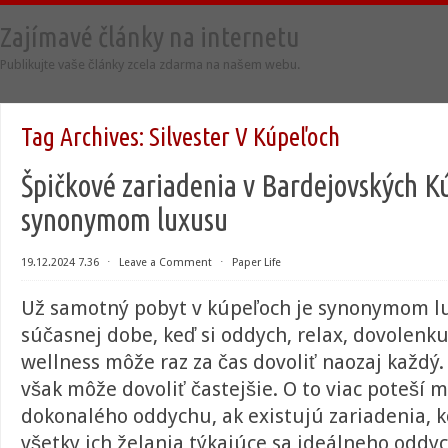
Zajímavé články na internetu
Publikujte vaše články zcela zdarma na našem webu.
Tag Archives:
Silvester V Kúpeľoch
Špičkové zariadenia v Bardejovských K
synonymom luxusu
19.12.2024 7.36
⋅
Leave a Comment
⋅
Paper Life
Už samotný pobyt v kúpeľoch je synonymom lux
súčasnej dobe, keď si oddych, relax, dovolenku,
wellness môže raz za čas dovoliť naozaj každý. 
však môže dovoliť častejšie. O to viac poteší 
dokonalého oddychu, ak existujú zariadenia, k
všetky ich želania týkajúce sa ideálneho oddyc