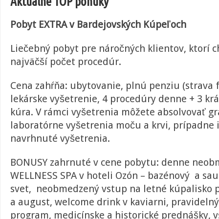
Aktuáln
e
TOP
ponuk
y
Pobyt
E
XTRA
v Bardejovských Kúpeľoch
Liečebný pobyt pre náročných klientov, ktorí 
najväčší počet procedúr.
Cena zahŕňa: ubytovanie, plnú penziu (strava
lekárske vyšetrenie, 4 procedúry denne + 3 kr
kúra. V rámci vyšetrenia môžete absolvovať gr
laboratórne vyšetrenia moču a krvi, prípadne 
navrhnuté vyšetrenia.
BONUSY zahrnuté v cene pobytu: denne neob
WELLNESS SPA v hoteli Ozón – bazénový a sa
svet, neobmedzený vstup na letné kúpalisko p
a august, welcome drink v kaviarni, pravidel
program, medicínske a historické prednášky, 