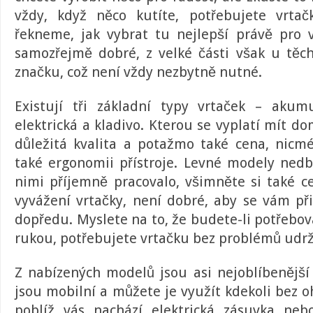
vždy, když něco kutíte, potřebujete vrtač
řekneme, jak vybrat tu nejlepší právě pro 
samozřejmě dobré, z velké části však u těch
značku, což není vždy nezbytně nutné.
Existují tři základní typy vrtaček – akumu
elektrická a kladivo. Kterou se vyplatí mít 
důležitá kvalita a potažmo také cena, nicmé
také ergonomii přístroje. Levné modely nedba
nimi příjemně pracovalo, všimněte si také c
vyvážení
vrtačky
, není dobré, aby se vám při
dopředu. Myslete na to, že budete-li potřebov
rukou, potřebujete vrtačku bez problémů udrž
Z nabízených modelů jsou asi nejoblíbenějš
jsou mobilní a můžete je využít kdekoli bez o
poblíž vás nachází elektrická zásuvka neb