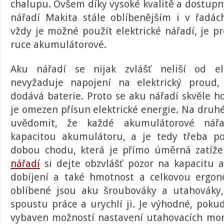
chalupu. Ovšem díky vysoké kvalitě a dostup
nářadí Makita
stále oblíbenějším i v řadác
vždy je možné použít elektrické nářadí, je p
ruce akumulátorové.
Aku nářadí
se nijak zvlášť neliší od ele
nevyžaduje napojení na elektrický proud,
dodává baterie. Proto se aku nářadí skvěle h
je omezen přísun elektrické energie. Na druhé
uvědomit, že každé akumulátorové nářa
kapacitou akumulátoru, a je tedy třeba p
dobou chodu, která je přímo úměrná zatíže
nářadí
si dejte obzvlášť pozor na kapacitu 
dobíjení a také hmotnost a celkovou ergon
oblíbené jsou
aku šroubováky a utahováky
spoustu práce a urychlí ji. Je výhodné, poku
vybaven možností nastavení utahovacích mo