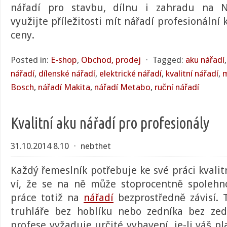
nářadí pro stavbu, dílnu i zahradu na
N
využijte příležitosti mít nářadí profesionální
ceny.
Posted in:
E-shop
,
Obchod, prodej
⋅
Tagged:
aku nářadí
nářadí
,
dílenské nářadí
,
elektrické nářadí
,
kvalitní nářadí
,
m
Bosch
,
nářadí Makita
,
nářadí Metabo
,
ruční nářadí
Kvalitní aku nářadí pro profesionály
31.10.2014 8.10
⋅
nebthet
Každý řemeslník potřebuje ke své práci kvalit
ví, že se na ně může stoprocentně spolehn
práce totiž na
nářadí
bezprostředně závisí. T
truhláře bez hoblíku nebo zedníka bez zed
profese vyžaduje určité vybavení, je-li váš pl