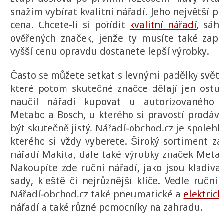
snažím vybírat kvalitní nářadí. Jeho největší 
cena. Chcete-li si pořídit
kvalitní nářadí
, sá
ověřených značek, jenže ty musíte také zap
vyšší cenu opravdu dostanete lepší výrobky.
Často se můžete setkat s levnými padělky svě
které potom skutečné značce dělají jen ost
naučil nářadí kupovat
u autorizovaného 
Metabo a Bosch
, u kterého si pravostí prod
být skutečně jistý. Nářadí-obchod.cz je spole
kterého si vždy vyberete. Široký sortiment 
nářadí Makita
, dále také výrobky značek Met
Nakoupíte zde ruční nářadí, jako jsou kladiv
sady, kleště či nejrůznější klíče. Vedle ruč
Nářadí-obchod.cz také pneumatické a
elektri
nářadí a také různé pomocníky na zahradu.