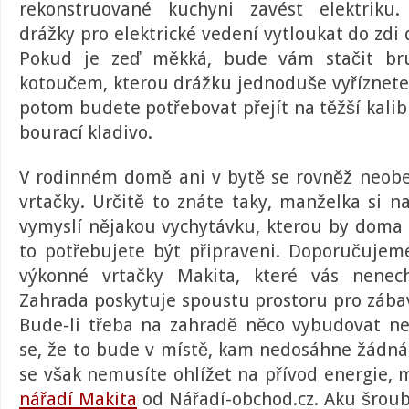
rekonstruované kuchyni zavést elektriku
drážky pro elektrické vedení vytloukat do zdi
Pokud je zeď měkká, bude vám stačit
br
kotoučem, kterou drážku jednoduše vyříznete.
potom budete potřebovat přejít na těžší kali
bourací kladivo
.
V rodinném domě ani v bytě se rovněž neob
vrtačky
. Určitě to znáte taky, manželka si n
vymyslí nějakou vychytávku, kterou by doma 
to potřebujete být připraveni. Doporučujeme
výkonné
vrtačky Makita
, které vás nenech
Zahrada poskytuje spoustu prostoru pro zábavu
Bude-li třeba na zahradě něco vybudovat ne
se, že to bude v místě, kam nedosáhne žádná
se však nemusíte ohlížet na přívod energie, 
nářadí Makita
od Nářadí-obchod.cz. Aku šroub