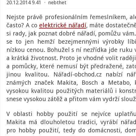
20.12.2014 9.41
⋅
nebthet
Nejste právě profesionálním řemeslníkem, al
často? A co
elektrické nářadí
, máte dostatečně 
si rady, jak poznat dobré nářadí, pomůžu vám
se to jen hemží bezejmennými výrobky líb
nízkou cenou. Bohužel s ní nezřídka jde ruku v
a krátká životnost. Proto je vhodné volit raděj
a pomůcky, které nemusí být předražené, zato
jinou kvalitou.
Nářadí-obchod.cz
nabízí nář
známých značek Makita, Bosch a Metabo, k
vysokou kvalitou použitých materiálů i konst
snese vysokou zátěž a přitom vám vydrží slouž
V oblasti hobby použití se nejvíce uplat
Makita má dlouholetou tradici, vyrábí nář
pro hobby použití, tedy do domácnosti, do