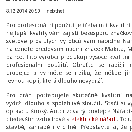
8.12.2014 20.59
⋅
nebthet
Pro profesionální použití je třeba mít kvalitní
nejlepší kvality vám zajistí bezesporu značko
světově proslulých výrobců vám nabídne
Nář
naleznete především náčiní značek Makita, 
Bahco. Tito výrobci produkují vysoce kvalitní
profesionální použití
. Obraťte se raději 
prodejce a vyhněte se riziku, že někde ji
levnou kopii, která dlouho nevydrží.
Pro práci potřebujete skutečně kvalitní n
vydrží dlouho a spolehlivě sloužit. Stačí si v
opravdu široký. Autorizovaný prodejce Nářadí
především vzduchové a
elektrické nářadí
. To 
stavbě, zahradě i v dílně. Představte si, že