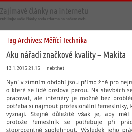
Zajímavé články na internetu
Publikujte vaše články zcela zdarma na našem webu.
Tag Archives:
Měřící Technika
Aku nářadí značkové kvality – Makita
13.1.2015 21.15
⋅
nebthet
Nyní v zimním období jsou přímo žně pro nejr
o které se lidé doslova perou. Na stavbách s
pracovat, ale interiéry je možné bez probl
potřeba si najmout profesionální řemeslníky, k
vyznají. Stejně důležité však je, aby měli 
protože řemeslník se potřebuje při pr
stoprocentně spolehnout. Výsledek jeho pr