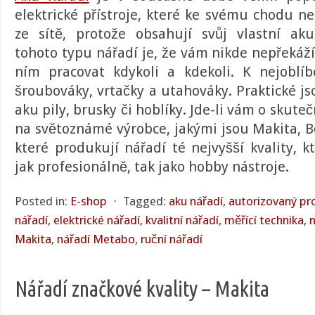
elektrické přístroje, které ke svému chodu n
ze sítě, protože obsahují svůj vlastní ak
tohoto typu nářadí je, že vám nikde nepřekáž
ním pracovat kdykoli a kdekoli. K nejoblí
šroubováky
,
vrtačky
a
utahováky
. Praktické j
aku pily
,
brusky
či
hoblíky
. Jde-li vám o skute
na světoznámé výrobce, jakými jsou Makita, 
které produkují nářadí té nejvyšší kvality, 
jak profesionálně, tak jako hobby nástroje.
Posted in:
E-shop
⋅
Tagged:
aku nářadí
,
autorizovaný pr
nářadí
,
elektrické nářadí
,
kvalitní nářadí
,
měřící technika
,
Makita
,
nářadí Metabo
,
ruční nářadí
Nářadí značkové kvality – Makita