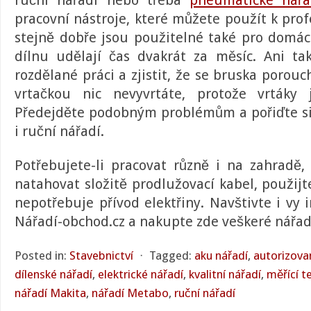
ruční nářadí nebo třeba
pneumatické nářa
pracovní nástroje, které můžete použít k profe
stejně dobře jsou použitelné také pro domácí 
dílnu udělají čas dvakrát za měsíc. Ani tak
rozdělané práci a zjistit, že se bruska porouc
vrtačkou nic nevyvrtáte, protože vrtáky
Předejděte podobným problémům a pořiďte si
i ruční nářadí
.
Potřebujete-li pracovat různě i na zahradě
natahovat složitě prodlužovací kabel, použij
nepotřebuje přívod elektřiny. Navštivte i vy
Nářadí-obchod.cz a nakupte zde veškeré
nářad
Posted in:
Stavebnictví
⋅
Tagged:
aku nářadí
,
autorizova
dílenské nářadí
,
elektrické nářadí
,
kvalitní nářadí
,
měřící t
nářadí Makita
,
nářadí Metabo
,
ruční nářadí