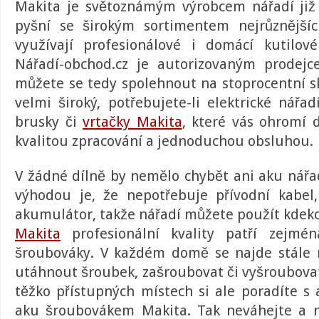
Makita je světoznámým výrobcem nářadí již
pyšní se širokým sortimentem nejrůznějšíc
využívají profesionálové i domácí kutilov
Nářadí-obchod.cz je autorizovaným prode
můžete se tedy spolehnout na stoprocentní sl
velmi široký, potřebujete-li elektrické nářad
brusky či
vrtačky Makita
, které vás ohromí d
kvalitou zpracování a jednoduchou obsluhou.
V žádné dílně by nemělo chybět ani
aku nářa
výhodou je, že nepotřebuje přívodní kabel
akumulátor, takže nářadí můžete použít kdeko
Makita
profesionální kvality patří zejmén
šroubováky. V každém domě se najde stále 
utáhnout šroubek, zašroubovat či vyšroubovat
těžko přístupných místech si ale poradíte s
aku šroubovákem Makita. Tak neváhejte a n