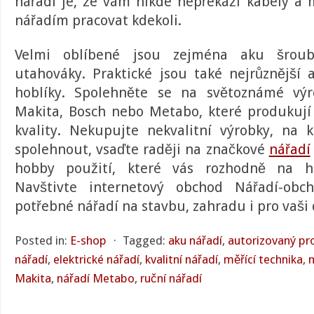
nářadí je, že vám nikde nepřekáží kabely a 
nářadím pracovat kdekoli.
Velmi oblíbené jsou zejména aku šroub
utahováky. Praktické jsou také nejrůznější a
hoblíky. Spolehněte se na světoznámé výr
Makita, Bosch nebo Metabo, které produkují 
kvality. Nekupujte nekvalitní výrobky, na
spolehnout, vsaďte raději na značkové
nářadí
hobby použití, které vás rozhodně na ho
Navštivte internetový obchod Nářadí-obch
potřebné nářadí na stavbu, zahradu i pro vaši 
Posted in:
E-shop
⋅
Tagged:
aku nářadí
,
autorizovaný pr
nářadí
,
elektrické nářadí
,
kvalitní nářadí
,
měřící technika
,
Makita
,
nářadí Metabo
,
ruční nářadí