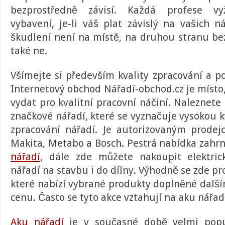
bezprostředně závisí. Každá profese vyž
vybavení, je-li váš plat závislý na vašich ná
škudlení není na místě, na druhou stranu be
také ne.
Všímejte si především kvality zpracování a p
Internetový obchod
Nářadí-obchod.cz
je místo
vydat pro kvalitní pracovní náčiní. Naleznete 
značkové nářadí
, které se vyznačuje vysokou k
zpracování nářadí. Je autorizovaným prode
Makita, Metabo a Bosch. Pestrá nabídka zahr
nářadí
, dále zde můžete nakoupit elektrick
nářadí na stavbu i do dílny. Výhodně se zde pr
které nabízí vybrané produkty doplněné dalš
cenu. Často se tyto akce vztahují na aku nářad
Aku nářadí
je v současné době velmi popu