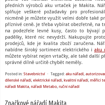
předních výrobců aku vrtaček je Makita. Ná
splňuje veškeré požadavky pro profesionál
nicméně je můžete využít velmi dobře také pr
příznivé ceně. Je třeba vybírat obezřetně, na 
na podezřele levné kusy, často to bývají 
padělky, které nic nevydrží. Nakupujte prot
prodejců, kde je kvalita zboží zaručena.
Nář
nabídne široký sortiment elektrického i
aku 
můžete vybírat nejen vrtačky, ale také další př
správné dílně určitě chybět neměly.
Posted in:
Stavebnictví
⋅
Tagged:
aku nářadí
,
autorizova
dílenské nářadí
,
elektrické nářadí
,
kvalitní nářadí
,
měřící t
nářadí Makita
,
nářadí Metabo
,
ruční nářadí
Značkové nářadí Makita