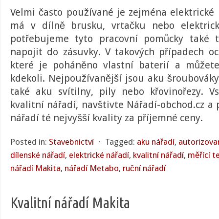
Velmi často používané je zejména
elektrické
má v dílně brusku, vrtačku nebo elektrick
potřebujeme tyto pracovní pomůcky také 
napojit do zásuvky. V takových případech 
které je poháněno vlastní baterií a můžet
kdekoli. Nejpoužívanější jsou aku šroubováky
také aku svítilny, pily nebo křovinořezy. 
kvalitní nářadí, navštivte
Nářadí-obchod.cz
a p
nářadí té nejvyšší kvality za příjemné ceny.
Posted in:
Stavebnictví
⋅
Tagged:
aku nářadí
,
autorizova
dílenské nářadí
,
elektrické nářadí
,
kvalitní nářadí
,
měřící t
nářadí Makita
,
nářadí Metabo
,
ruční nářadí
Kvalitní nářadí Makita