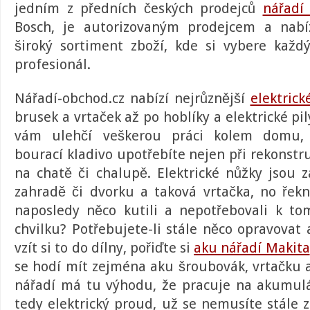
jedním z předních českých prodejců
nářadí
Bosch, je autorizovaným prodejcem a nabí
široký sortiment zboží, kde si vybere každý
profesionál.
Nářadí-obchod.cz nabízí nejrůznější
elektrick
brusek a vrtaček až po hoblíky a elektrické pi
vám ulehčí veškerou práci kolem domu, t
bourací kladivo upotřebíte nejen při rekonstr
na chatě či chalupě. Elektrické nůžky jsou z
zahradě či dvorku a taková vrtačka, no řekn
naposledy něco kutili a nepotřebovali k t
chvilku? Potřebujete-li stále něco opravovat
vzít si to do dílny, pořiďte si
aku nářadí Makita
se hodí mít zejména aku šroubovák, vrtačku a
nářadí
má tu výhodu, že pracuje na akumulá
tedy elektrický proud, už se nemusíte stále z