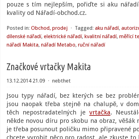
pouze s tím nejlepším, pořiďte si
aku nářadí
kvality od Nářadí-obchod.cz.
Posted in:
Obchod, prodej
⋅
Tagged:
aku nářadí
,
autoriz
dílenské nářadí
,
elektrické nářadí
,
kvalitní nářadí
,
měřící t
nářadí Makita
,
nářadí Metabo
,
ruční nářadí
Značkové vrtačky Makita
13.12.2014 21.09
⋅
nebthet
Jsou typy nářadí, bez kterých se bez problé
jsou naopak třeba stejně na chalupě, v dom
těch nepostradatelných je
vrtačka
. Neustál
někde novou díru pro skobu na obraz, věšák n
je třeba posunout poličku mimo připravené po
chcete vyrobit něco pro radost, ale zkuste to