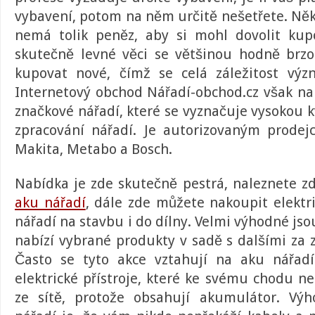
vybavení, potom na něm určitě nešetřete. Něk
nemá tolik peněz, aby si mohl dovolit kup
skutečně levné věci se většinou hodně brzo
kupovat nové, čímž se celá záležitost výz
Internetový obchod
Nářadí-obchod.cz
však nab
značkové nářadí, které se vyznačuje vysokou k
zpracování nářadí. Je autorizovaným prode
Makita, Metabo a Bosch.
Nabídka je zde skutečně pestrá, naleznete zd
aku nářadí
, dále zde můžete nakoupit elektri
nářadí na stavbu i do dílny. Velmi výhodné js
nabízí vybrané produkty v sadě s dalšími za
Často se tyto akce vztahují na aku nářad
elektrické přístroje, které ke svému chodu n
ze sítě, protože obsahují akumulátor. Vý