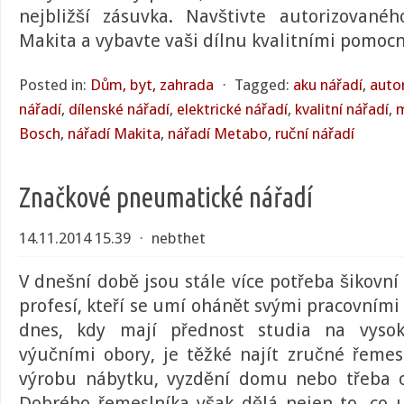
nejbližší zásuvka. Navštivte autorizované
Makita
a vybavte vaši dílnu kvalitními pomocn
Posted in:
Dům, byt, zahrada
⋅
Tagged:
aku nářadí
,
auto
nářadí
,
dílenské nářadí
,
elektrické nářadí
,
kvalitní nářadí
,
m
Bosch
,
nářadí Makita
,
nářadí Metabo
,
ruční nářadí
Značkové pneumatické nářadí
14.11.2014 15.39
⋅
nebthet
V dnešní době jsou stále více potřeba šikovní
profesí, kteří se umí ohánět svými pracovními 
dnes, kdy mají přednost studia na vysok
výučními obory, je těžké najít zručné řemes
výrobu nábytku, vyzdění domu nebo třeba o
Dobrého řemeslníka však dělá nejen to, co 