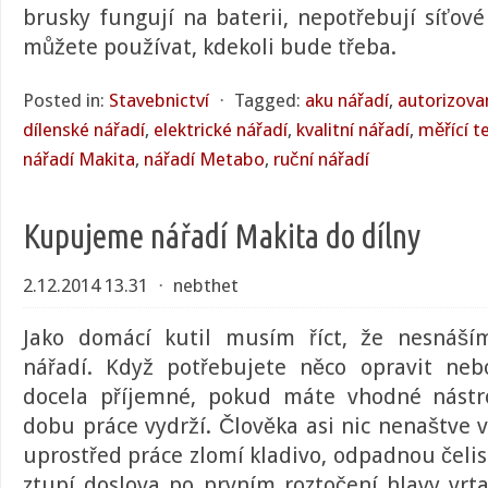
brusky fungují na baterii, nepotřebují síťové
můžete používat, kdekoli bude třeba.
Posted in:
Stavebnictví
⋅
Tagged:
aku nářadí
,
autorizova
dílenské nářadí
,
elektrické nářadí
,
kvalitní nářadí
,
měřící t
nářadí Makita
,
nářadí Metabo
,
ruční nářadí
Kupujeme nářadí Makita do dílny
2.12.2014 13.31
⋅
nebthet
Jako domácí kutil musím říct, že nesnáším
nářadí. Když potřebujete něco opravit neb
docela příjemné, pokud máte vhodné nástr
dobu práce vydrží. Člověka asi nic nenaštve 
uprostřed práce zlomí kladivo, odpadnou čelist
ztupí doslova po prvním roztočení hlavy vrta