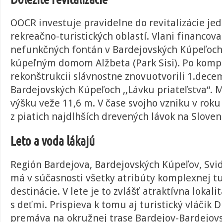
OOCR investuje pravidelne do revitalizácie jed
rekreačno-turistických oblastí. Vlani financova
nefunkčných fontán v Bardejovských Kúpeľoch
kúpeľným domom Alžbeta (Park Sisi).
Po komp
rekonštrukcii slávnostne znovuotvorili 1.dece
Bardejovských Kúpeľoch ,,Lávku priateľstva“. 
výšku veže 11,6 m. V čase svojho vzniku v rok
z piatich najdlhších drevených lávok na Sloven
Leto a voda lákajú
Región Bardejova, Bardejovských Kúpeľov, Svid
má v súčasnosti všetky atribúty komplexnej tu
destinácie. V lete je to zvlášť atraktívna lokali
s deťmi. Prispieva k tomu aj turistický vláčik D
premáva
na okružnej trase Bardejov-Bardejov