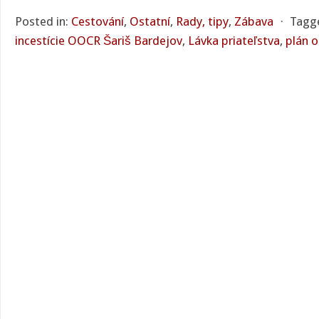
Posted in:
Cestování
,
Ostatní
,
Rady, tipy
,
Zábava
⋅
Tagg
incestície OOCR Šariš Bardejov
,
Lávka priateľstva
,
plán 