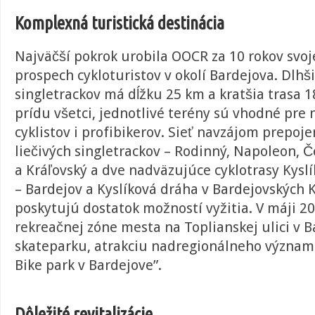
Komplexná turistická destinácia
Najväčší pokrok urobila OOCR za 10 rokov svoje
prospech cykloturistov
v okolí Bardejova. Dlhši
singletrackov má dĺžku 25 km a kratšia trasa 1
prídu všetci, jednotlivé terény sú vhodné pre
cyklistov i profibikerov. Sieť navzájom prepoje
liečivých singletrackov – Rodinný, Napoleon, 
a Kráľovský a dve nadväzujúce cyklotrasy Kysl
– Bardejov a Kyslíková dráha v Bardejovských 
poskytujú dostatok možností vyžitia. V máji 2
rekreačnej zóne mesta na Toplianskej ulici v B
skateparku, atrakciu nadregionálneho význa
Bike park v Bardejove”.
Dôležité revitalizácie