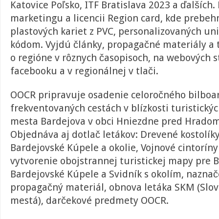
Katovice Poľsko, ITF Bratislava 2023 a ďalších
marketingu a licencii Region card, kde prebeh
plastových kariet z PVC, personalizovaných u
kódom. Vyjdú články, propagačné materiály a 
o regióne v rôznych časopisoch, na webových s
facebooku a v regionálnej v tlači.
OOCR pripravuje osadenie celoročného bilboard
frekventovaných cestách v blízkosti turistický
mesta Bardejova v obci Hniezdne pred Hrado
Objednáva aj dotlač letákov: Drevené kostolíky
Bardejovské Kúpele a okolie, Vojnové cintoríny 
vytvorenie obojstrannej turistickej mapy pre B
Bardejovské Kúpele a Svidník s okolím, naznač
propagačný materiál, obnova letáka SKM (
Slov
mestá)
, darčekové predmety OOCR.