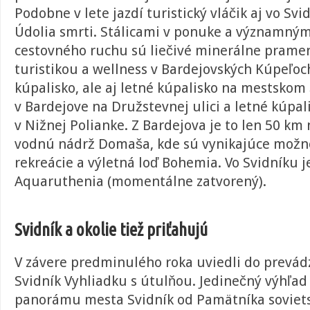
Podobne v lete jazdí turistický vláčik aj vo Svi
Údolia smrti.
Stálicami v ponuke a významný
cestovného ruchu sú liečivé minerálne prame
turistikou a wellness v Bardejovských Kúpeľoc
kúpalisko, ale aj letné kúpalisko na mestskom
v Bardejove na Družstevnej ulici a letné kúpa
v Nižnej Polianke. Z Bardejova je to len 50 k
vodnú nádrž Domaša, kde sú vynikajúce možno
rekreácie a výletná loď Bohemia. Vo Svidníku j
Aquaruthenia (momentálne zatvorený).
Svidník a okolie tiež priťahujú
V závere predminulého roka uviedli do prevád
Svidník Vyhliadku s útulňou. Jedinečný výhľad
panorámu mesta Svidník od Pamätníka soviet