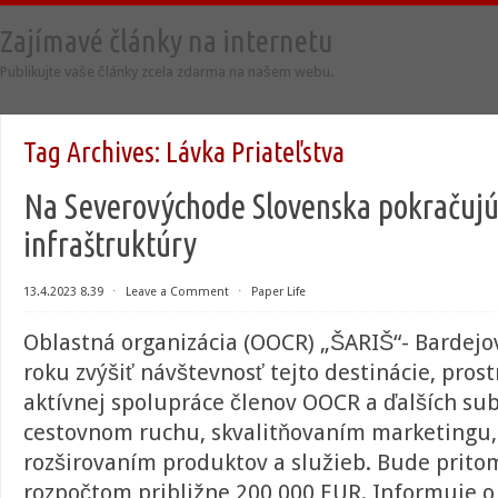
Zajímavé články na internetu
Publikujte vaše články zcela zdarma na našem webu.
Tag Archives:
Lávka Priateľstva
Na Severovýchode Slovenska pokračujú 
infraštruktúry
13.4.2023 8.39
⋅
Leave a Comment
⋅
Paper Life
Oblastná organizácia (OOCR) „ŠARIŠ“- Bardejo
roku z
výšiť návštevnosť tejto destinácie, pros
aktívnej spolupráce členov OOCR a ďalších sub
cestovnom ruchu, skvalitňovaním marketingu,
rozširovaním produktov a služieb. Bude prito
rozpočtom približne 200 000 EUR.
Informuje o 