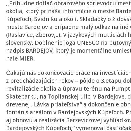
,,Pribudne dotlač
obrazového sprievodcu mest
okolia
, ktorý prináša informácie o meste Bard
Kúpeľoch, Svidníku a okolí. Skladačky o židov
meste Bardejov a prípadne malý odkaz na iné 
(Raslavice, Zborov,..). V jazykových mutáciách h
slovensky. Doplnenie loga UNESCO na putovn
nadpis BARDEJOV, ktorý je momentálne umiest
hale MIER.
Čakajú nás dokončovacie práce na investíciác
z predchádzajúcich rokov – pôjde o 3.etapu d
revitalizácie okolia a úpravu terénu na Pumpt
Skateparku, na Toplianskej ulici v Bardejove,
drevenej „Lávka priateľstva“ a dokončenie ob
fontán s areálom v Bardejovských Kúpeľoch. 
aj obnovu a realizácia Berzeviczovej vyhliadko
Bardejovských Kúpeľoch,“ vymenoval časť očak