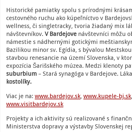
Historické pamiatky spolu s prírodnými krása
cestovného ruchu ako kúpeľníctvo v Bardejovs
wellness, či singletracky, tvoria žiadaný mix lá
návštevníkov.
V Bardejove
návštevníci môžu o
námestie s nádhernými gotickými meštiansk
Bazilikou minor sv. Egídia, s bývalou Mestsko
stavbou renesancie na území Slovenska, v kto
expozícia Šarišského múzea. Medzi klenoty pa
suburbium
– Stará synagóga v Bardejove. Láka
kostolíky.
Viac je na:
www.bardejov.sk
,
www.kupele-bj.sk
www.visitbardejov.sk
Projekty a ich aktivity sú realizované s finan
Ministerstva dopravy a výstavby Slovenskej re