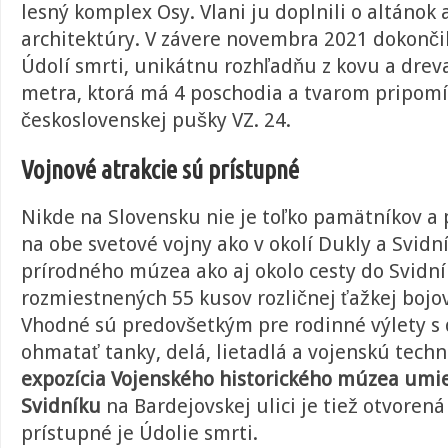
lesný komplex Osy. Vlani ju doplnili o altánok 
architektúry. V závere novembra 2021 dokončili
Údolí smrti, unikátnu r
ozhľadňu z kovu a drev
metra, ktorá má 4 poschodia a tvarom
pripomí
československej pušky VZ. 24.
Vojnové atrakcie sú prístupné
Nikde na Slovensku nie je toľko pamätníkov a
na obe svetové vojny ako v okolí Dukly a Svidní
prírodného múzea ako aj okolo cesty do Svidní
rozmiestnených 55 kusov rozličnej ťažkej bojov
Vhodné sú predovšetkým pre rodinné výlety s 
ohmatať tanky, delá, lietadlá a vojenskú tech
expozícia Vojenského historického múzea umi
Svidníku
na Bardejovskej ulici je tiež otvorená
prístupné je Údolie smrti.