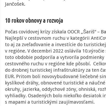
Jančošek.
10 rokov obnovy a rozvoja
Počas covidovej krízy získala
OOCR „Šariš“ – B
Najlepší v cestovnom ruchu v kategórii AntiCo
to aj za zveľaďovanie a investície do turisticke
v regióne. V decembri 2022 oslávila 10.výročie
toto obdobie
p
odporila a vytvorila podmienky 
cestovného ruchu
v regióne kde pôsobí.
Celkov
do drobnej turistickej infraštruktúry
za ten čas
EUR. Pritom boli novovybudované liečebné sin
kyslíkové dráhy
,
obnovené turistické
a náučn
okruhy,
jazierka,
oddychové zóny
, ohniská, ro
vyhliadky.
O
saden
ých bolo niekoľko
desiat
o
k i
s mapami
a turistickými zaujímavosťami.