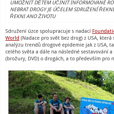
UMOŽNIT DĚTEM UČINIT INFORMOVANÉ R
NEBRAT DROGY JE ÚČELEM SDRUŽENÍ ŘEKN
ŘEKNI ANO ŽIVOTU
Sdružení úzce spolupracuje s nadací
Foundati
World
(Nadace pro svět bez drog) z USA, která
analýzu trendů drogové epidemie jak z USA, ta
celého světa a dále na následné sestavování a
(brožury, DVD) o drogách, a to především pro n