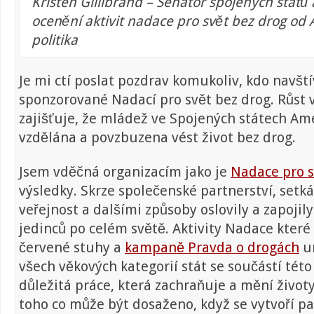
Kristen Gillibrand – Senátor spojených států
ocenění aktivit nadace pro svět bez drog od
politika
Je mi ctí poslat pozdrav komukoliv, kdo navští
sponzorované Nadací pro svět bez drog. Růst
zajišťuje, že mládež ve Spojených státech Am
vzdělána a povzbuzena vést život bez drog.
Jsem vděčná organizacím jako je
Nadace pro s
výsledky. Skrze společenské partnerství, setkán
veřejnost a dalšími způsoby oslovily a zapojil
jedinců po celém světě. Aktivity Nadace které
červené stuhy a
kampaně Pravda o drogách
u
všech věkových kategorií stát se součástí této 
důležitá práce, která zachraňuje a mění životy
toho co může být dosaženo, když se vytvoří par