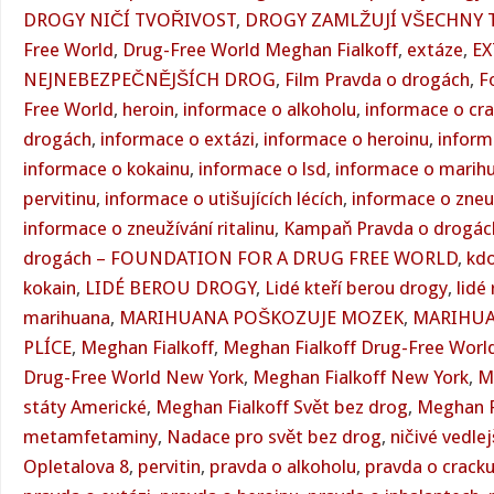
DROGY NIČÍ TVOŘIVOST
,
DROGY ZAMLŽUJÍ VŠECHNY T
Free World
,
Drug-Free World Meghan Fialkoff
,
extáze
,
EX
NEJNEBEZPEČNĚJŠÍCH DROG
,
Film Pravda o drogách
,
F
Free World
,
heroin
,
informace o alkoholu
,
informace o cr
drogách
,
informace o extázi
,
informace o heroinu
,
inform
informace o kokainu
,
informace o lsd
,
informace o marih
pervitinu
,
informace o utišujících lécích
,
informace o zneu
informace o zneužívání ritalinu
,
Kampaň Pravda o drogác
drogách – FOUNDATION FOR A DRUG FREE WORLD
,
kdo
kokain
,
LIDÉ BEROU DROGY
,
Lidé kteří berou drogy
,
lidé
marihuana
,
MARIHUANA POŠKOZUJE MOZEK
,
MARIHUA
PLÍCE
,
Meghan Fialkoff
,
Meghan Fialkoff Drug-Free Worl
Drug-Free World New York
,
Meghan Fialkoff New York
,
M
státy Americké
,
Meghan Fialkoff Svět bez drog
,
Meghan F
metamfetaminy
,
Nadace pro svět bez drog
,
ničivé vedle
Opletalova 8
,
pervitin
,
pravda o alkoholu
,
pravda o crack