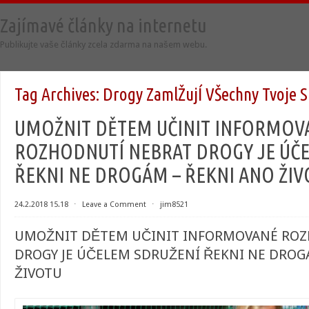
Zajímavé články na internetu
Publikujte vaše články zcela zdarma na našem webu.
Tag Archives:
Drogy ZamlŽujÍ VŠechny Tvoje 
UMOŽNIT DĚTEM UČINIT INFORMOV
ROZHODNUTÍ NEBRAT DROGY JE ÚČ
ŘEKNI NE DROGÁM – ŘEKNI ANO ŽIV
24.2.2018 15.18
⋅
Leave a Comment
⋅
jim8521
UMOŽNIT DĚTEM UČINIT INFORMOVANÉ ROZ
DROGY JE ÚČELEM SDRUŽENÍ ŘEKNI NE DROG
ŽIVOTU