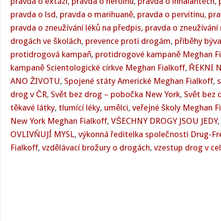
pravda o extázi
,
pravda o heroinu
,
pravda o inhalantech
,
pravda o lsd
,
pravda o marihuaně
,
pravda o pervitinu
,
pra
pravda o zneužívání léků na předpis
,
pravda o zneužívání r
drogách ve školách
,
prevence proti drogám
,
příběhy býv
protidrogová kampaň
,
protidrogové kampaně Meghan Fi
kampaně Scientologické církve Meghan Fialkoff
,
ŘEKNI 
ANO ŽIVOTU
,
Spojené státy Americké Meghan Fialkoff
,
s
drog v ČR
,
Svět bez drog – pobočka New York
,
Svět bez 
těkavé látky
,
tlumící léky
,
umělci
,
veřejné školy Meghan Fi
New York Meghan Fialkoff
,
VŠECHNY DROGY JSOU JEDY
OVLIVŇUJÍ MYSL
,
výkonná ředitelka společnosti Drug-F
Fialkoff
,
vzdělávací brožury o drogách
,
vzestup drog v ce