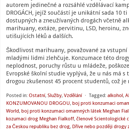
autorem jedinečné a rozsáhlé vzdělávací ka
DROGÁCH, jejíž součástí je unikátní sada 10 ti
dostupných a zneužívaných drogách včetně al
marihuany, extáze, pervitinu, LSD, heroinu, z
utišujících léků a dalších.
Škodlivost marihuany, považované za vstupní 
mladými lidmi zlehčuje. Konzumace této drog
neplodnost, poruchy růstu u mládeže, poškoze
Evropské školní studie vyplývá, že u nás má s
drogou zkušenost 45 procent studentů, což je 
Posted in:
Ostatní
,
Služby
,
Vzdělání
⋅
Tagged:
alkohol
,
A
KONZUMOVANOU DROGOU
,
boj proti konzumaci omam
World
,
boj proti konzumaci omamných látek Meghan Fial
kozumaci drog Meghan Fialkoff
,
členové Scientologické c
za Českou republiku bez drog
,
Dříve nebo později drogy zn