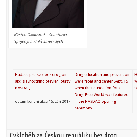
Kirsten Gillibrand – Senátorka
Spojených států amerických
Nadace pro svět bez drog při
Drug education and prevention
F
akci slavnostního otevření burzy
were front and center Sept. 15
W
NASDAQ
when the Foundation for a
O
Drug-Free World was featured
datum konání akce 15. září 2017
in the NASDAQ opening
ceremony
Cykloběh za Českou republiku bez drog