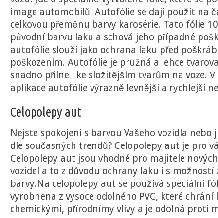
image automobilů. Autofólie se dají použít na 
celkovou přeměnu barvy karosérie. Tato fólie 1
původní barvu laku a schová jeho případné pošk
autofólie slouží jako ochrana laku před poškrá
poškozením. Autofólie je pružná a lehce tvarov
snadno přilne i ke složitějším tvarům na voze. V
aplikace autofólie výrazně levnější a rychlejší ne
Celopolepy aut
Nejste spokojeni s barvou Vašeho vozidla nebo j
dle současných trendů? Celopolepy aut je pro vá
Celopolepy aut jsou vhodné pro majitele nových
vozidel a to z důvodu ochrany laku i s možností
barvy.Na celopolepy aut se používá speciální fóli
vyrobnena z vysoce odolného PVC, které chrání 
chemickými, přírodnímy vlivy a je odolná prot