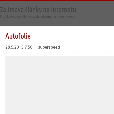
Zajímavé články na internetu
Publikujte vaše články zcela zdarma na našem webu.
Autofolie
28.5.2015 7.50
⋅
superspeed