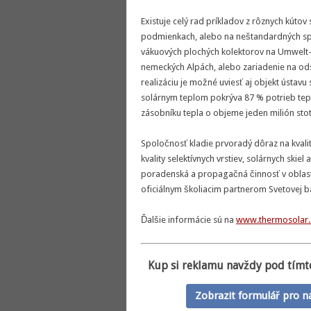
Existuje celý rad príkladov z rôznych kútov
podmienkach, alebo na neštandardných spôs
vákuových plochých kolektorov na Umwelt
nemeckých Alpách, alebo zariadenie na od
realizáciu je možné uviesť aj objekt ústavu 
solárnym teplom pokrýva 87 % potrieb tep
zásobníku tepla o objeme jeden milión stot
Spoločnosť kladie prvoradý dôraz na kvalit
kvality selektívnych vrstiev, solárnych ski
poradenská a propagačná činnosť v oblasti
oficiálnym školiacim partnerom Svetovej b
Ďalšie informácie sú na
www.thermosolar.
Kup si reklamu navždy pod tímt
Zobrazit formulář pro n