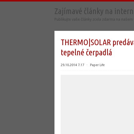
Zajímavé články na inter
Publikujte vaše články zcela zdarma na našem
THERMO|SOLAR predáva k
tepelné čerpadlá
29.10.2014 7.17
⋅
Paper Life