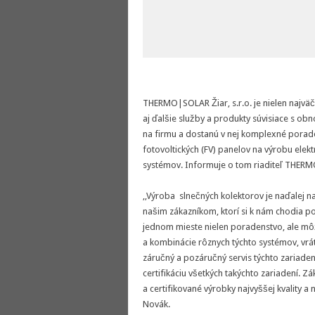
THERMO|SOLAR Žiar, s.r.o. je nielen najvä
aj ďalšie služby a produkty súvisiace s ob
na firmu a dostanú v nej komplexné porade
fotovoltických (FV) panelov na výrobu elek
systémov. Informuje o tom riaditeľ THER
,,Výroba slnečných kolektorov je naďalej
našim zákazníkom, ktorí si k nám chodia po
jednom mieste nielen poradenstvo, ale môž
a kombinácie rôznych týchto systémov, vrá
záručný a pozáručný servis týchto zariade
certifikáciu všetkých takýchto zariadení. Zá
a certifikované výrobky najvyššej kvality a 
Novák.