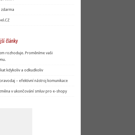
y zdarma
el.CZ
ší články
jem rozhoduje. Proměníme vaši
nu.
kat kdykoliv a odkudkoliv
pravodaj – efektivní nástroj komunikace
změna v ukončování smluv pro e-shopy