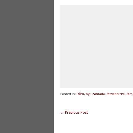
Posted in:
Dům, byt, zahrada
,
Stavebnictví
,
Stro
←
Previous Post