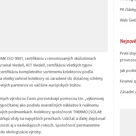
PR článk
Web Gieb
Nejnověj
První do
: SMK ISO 9001, certifikáciu v renomovaných skúšobniach
provozov
rsenal Viedeň, AIT Viedeň, certifikáciu všetkých typov
Jak podni
 certifikáciu kompletného sortimentu kolektorov podľa
R a všetky vaňové kolektory sú zaradené do dotačnej schémy
Firemní z
vných partnerov vo väčšine európskych štátov.
Zásadní 
ôznych výrobcov často porovnávajú pomocou tzv. „výkonovej
 vypočítanej ako podielu investičných nákladov k reálnemu
kových podmienkach. Kolektory spoločnosti THERMO|SOLAR
estňujú vždy na najvyšších priečkach. Udržať a ďalej zlepšovať
čnosti aj v nasledujúcich rokoch. Spoločnosť permanentne
j do ekologizácie výroby.