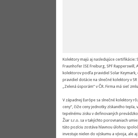
Kolektory majú aj nasledujúce certifikácie
Fraunhofer ISE Freiburg, SPF Rapperswill, A
kolektorov podľa pravidiel Solar Keymark,
pravidiel dotácie na slnečné kolektory v S
„Zelená úsporám“ v ČR. Firma má sieť zmlu
V západnej Európe sa slnečné kolektory r
ceny“, čiže ceny jednotky získaného tepla,
tepelnému zisku v definovaných prevádz
Žiar s.r.o. sa v takýchto porovnaniach umi
túto pozíciu zostáva hlavnou úlohou spolo
investuje nielen do výskumu a vývoja, ale a