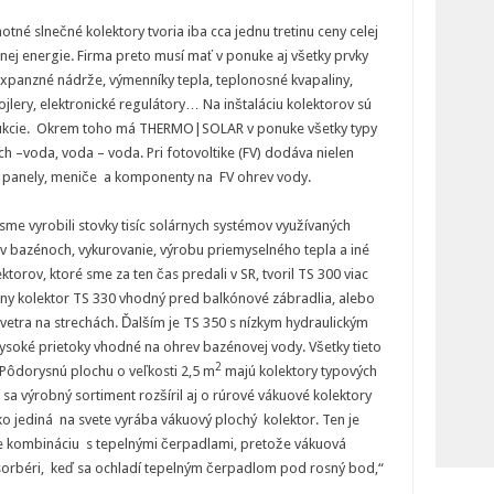
otné slnečné kolektory tvoria iba cca jednu tretinu ceny celej
čnej energie. Firma preto musí mať v ponuke aj všetky prvky
xpanzné nádrže, výmenníky tepla, teplonosné kvapaliny,
ojlery, elektronické regulátory… Na inštaláciu kolektorov sú
rukcie. Okrem toho má THERMO|SOLAR v ponuke všetky typy
ch –voda, voda – voda. Pri fotovoltike (FV) dodáva nielen
 FV panely, meniče a komponenty na FV ohrev vody.
 sme vyrobili stovky tisíc solárnych systémov využívaných
 v bazénoch, vykurovanie, výrobu priemyselného tepla a iné
torov, ktoré sme za ten čas predali v SR, tvoril TS 300 viac
lny kolektor TS 330 vhodný pred balkónové zábradlia, alebo
tra na strechách. Ďalším je TS 350 s nízkym hydraulickým
soké prietoky vhodné na ohrev bazénovej vody. Všetky tieto
2
 Pôdorysnú plochu o veľkosti 2,5 m
majú kolektory typových
sa výrobný sortiment rozšíril aj o rúrové vákuové kolektory
jediná na svete vyrába vákuový plochý kolektor. Ten je
re kombináciu s tepelnými čerpadlami, pretože vákuová
bsorbéri, keď sa ochladí tepelným čerpadlom pod rosný bod,“