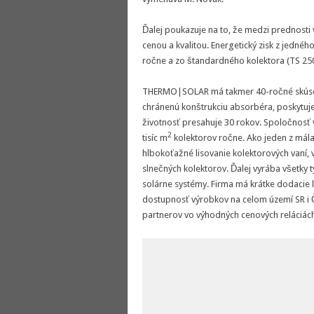
Ďalej poukazuje na to, že medzi prednosti
cenou a kvalitou. Energetický zisk z jedné
ročne a zo štandardného kolektora (TS 250
THERMO|SOLAR má takmer 40-ročné skúseno
chránenú konštrukciu absorbéra, poskytuje
životnosť presahuje 30 rokov. Spoločnosť
2
tisíc m
kolektorov ročne. Ako jeden z mál
hlbokoťažné lisovanie kolektorových vaní, 
slnečných kolektorov. Ďalej vyrába všetky 
solárne systémy. Firma má krátke dodacie l
dostupnosť výrobkov na celom území SR i Č
partnerov vo výhodných cenových reláciác