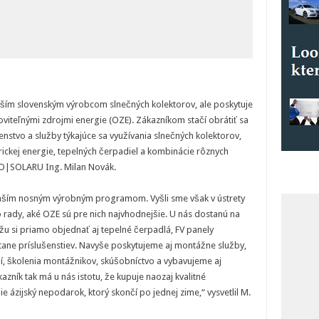
čším slovenským výrobcom slnečných kolektorov, ale poskytuje
noviteľnými zdrojmi energie (OZE). Zákazníkom stačí obrátiť sa
nstvo a služby týkajúce sa využívania slnečných kolektorov,
trickej energie, tepelných čerpadiel a kombinácie rôznych
MO|SOLARU Ing. Milan Novák.
 naším nosným výrobným programom. Vyšli sme však v ústrety
 rady, aké OZE sú pre nich najvhodnejšie. U nás dostanú na
u si priamo objednať aj tepelné čerpadlá, FV panely
tane príslušenstiev. Navyše poskytujeme aj montážne služby,
ní, školenia montážnikov, skúšobníctvo a vybavujeme aj
kazník tak má u nás istotu, že kupuje naozaj kvalitné
nie ázijský nepodarok, ktorý skončí po jednej zime,“ vysvetlil M.