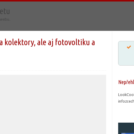
netu
 webu.
olektory, ale aj fotovoltiku a
Nepřehl
LookCool
infozcech