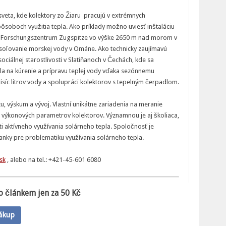
 sveta, kde kolektory zo Žiaru pracujú v extrémnych
oboch využitia tepla. Ako príklady možno uviesť inštaláciu
-Forschungszentrum Zugspitze vo výške 2650 m nad morom v
soľovanie morskej vody v Ománe. Ako technicky zaujímavú
sociálnej starostlivosti v Slatiňanoch v Čechách, kde sa
la na kúrenie a prípravu teplej vody vďaka sezónnemu
isíc litrov vody a spolupráci kolektorov s tepelným čerpadlom.
u, výskum a vývoj. Vlastní unikátne zariadenia na meranie
el a výkonových parametrov kolektorov. Významnou je aj školiaca,
 aktívneho využívania solárneho tepla. Spoločnosť je
anky pre problematiku využívania solárneho tepla.
sk
, alebo na tel.: +421-45-601 6080
o článkem jen za 50 Kč
ákup