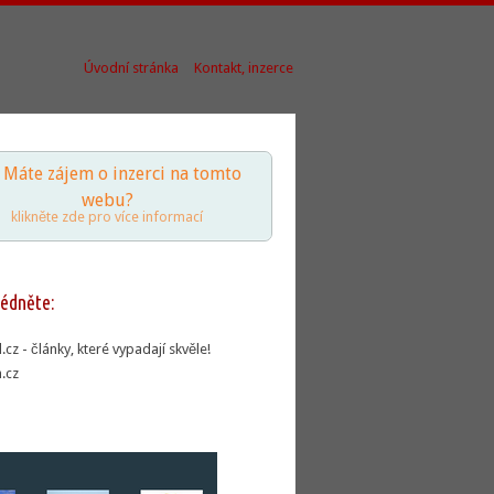
Úvodní stránka
Kontakt, inzerce
Máte zájem o inzerci na tomto
webu?
klikněte zde pro více informací
édněte:
.cz
- články, které vypadají skvěle!
.cz