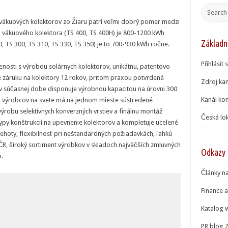
 vákuových kolektorov zo Žiaru patrí veľmi dobrý pomer medzi
ho vákuového kolektora (TS 400, TS 400H) je 800-1200 kWh
Základn
, TS 300, TS 310, TS 330, TS 350) je to 700-930 kWh ročne.
Přihlásit 
sti s výrobou solárnych kolektorov, unikátnu, patentovo
 záruku na kolektory 12 rokov, pritom praxou potvrdená
Zdroj kan
 v súčasnej dobe disponuje výrobnou kapacitou na úrovni 300
Kanál ko
a výrobcov na svete má na jednom mieste sústredené
výrobu selektívnych konverzných vrstiev a finálnu montáž
Česká lok
typy konštrukcií na upevnenie kolektorov a kompletuje ucelené
ehoty, flexibilnosť pri neštandardných požiadavkách, ľahkú
R, široký sortiment výrobkov v skladoch najväčších zmluvných
Odkazy
h.
Články na
Finance a
Katalog 
PR blog