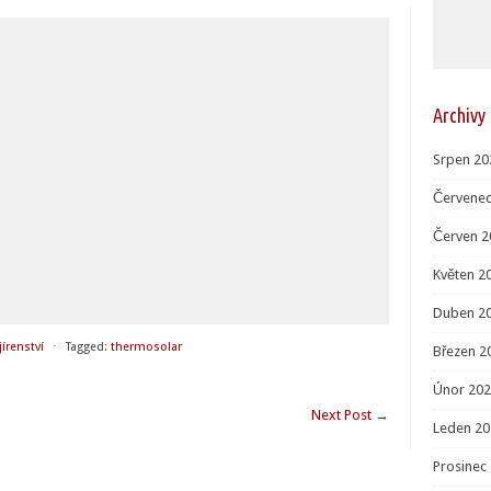
Archivy
Srpen 20
Červenec
Červen 2
Květen 2
Duben 2
jírenství
⋅
Tagged:
thermosolar
Březen 2
Únor 20
Next Post
→
Leden 20
Prosinec