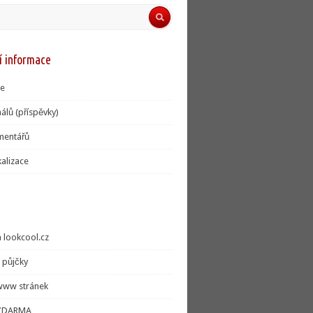
í informace
se
álů (příspěvky)
mentářů
alizace
 lookcool.cz
 půjčky
www stránek
 ZDARMA