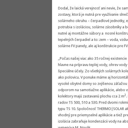
Dodal, že laická verejnosť ani nevie, že sam
zostavy, ktorá je nutná pre využívanie slne
solárneho okruhu – čerpadlové jednotky, e
potrubia s izoláciou, solárne zásobníky a b
nutné aj montážne súbory a nosné konšt
tepelných čerpadiel a to: zem – voda, vzdu
solárne FV panely, ale aj konštrukcie pre
,,Počas našej viac ako 35 ročnej existencie
hlavne na prípravu teplej vody, ohrev vody
špeciálne účely. Zo všetkých solárnych kolek
ako polovicu. V ponuke máme aj horizontá
vysoké obytné domy so zvýšenou záťažou ve
odporom na samotiažne aplikácie, alebo vy
2
kolektory majú zastavanú plochu cca 2 m
.
radov TS 500, 510 a 530. Pred dvomi rokmi 
typu TS 10. Spoločnosť THERMO|SOLAR ako 
vhodný pre priemyselné aplikácie a tiež p
izolácia zabraňuje kondenzácii vody na a
vymenúva M. Novák.